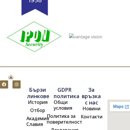
F
I
a
n
Бързи
GDPR
За
c
s
e
t
линкове
политика
връзка
b
a
История
Общи
с нас
o
g
o
r
условия
Новини
Отбор
k
a
m
Политика за
Контакти
Академия
поверителност
Славия