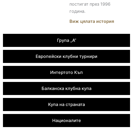
постигат през 1996
година.
Виж цялата история
Група „А“
Европейски клубни турнири
Интертото Къп
Балканска клубна купа
Купа на страната
Националите