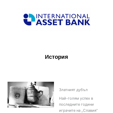
История
Златният дубъл
Златният дубъл
Най-голям успех в
последните години
играчите на „Славия”