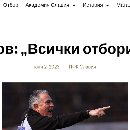
Отбор
Академия Славия
История
Мага
в: „Всички отбор
юни 2, 2023
ПФК Славия