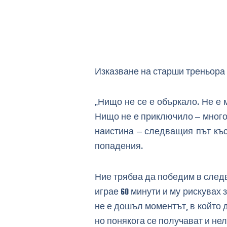
Изказване на старши треньора
„Нищо не се е объркало. Не е 
Нищо не е приключило – много 
наистина – следващия път къс
попадения.
Ние трябва да победим в следв
играе 60 минути и му рискувах
не е дошъл моментът, в който 
но понякога се получават и не