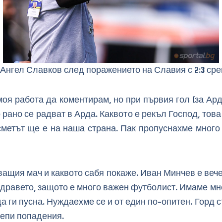
 Ангел Славков след поражението на Славия с 2:3 ср
моя работа да коментирам, но при първия гол (за Ард
рано се радват в Арда. Каквото е рекъл Господ, това
метът ще е на наша страна. Пак пропуснахме много
ащия мач и каквото сабя покаже. Иван Минчев е вече
 здравето, защото е много важен футболист. Имаме мн
да ги пусна. Нуждаехме се и от един по-опитен. Горд 
лепи попадения.