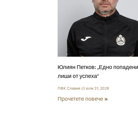
Юлиян Петков: „Едно попадени
лиши от успеха“
ПФК Славия
юли 31, 2026
Прочетете повече »