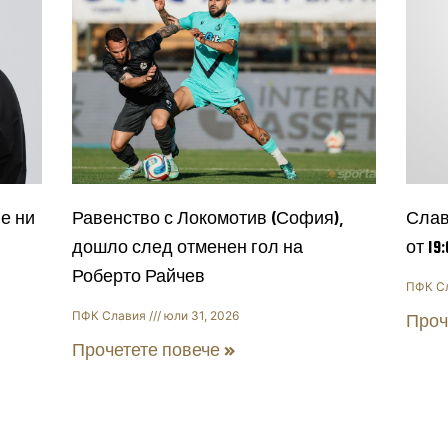
е ни
Равенство с Локомотив (София),
Слав
дошло след отменен гол на
от 19
Роберто Райчев
ПФК С
ПФК Славия
юли 31, 2026
Проч
Прочетете повече »