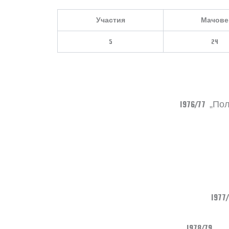
Участия
Мачове
5
24
1976/77 „П
„Ал
„
197
1978/79 „