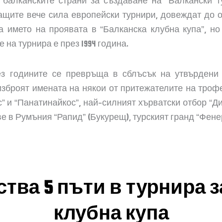
 балканските страни за създаване на “Балкански 
щите вече сила европейски турнири, довеждат до о
а името на проявата в “Балканска клубна купа”, н
на турнира е през 1994 година.
з годините се превръща в сблъсък на утвърдени 
зброят имената на някои от притежателите на трофе
” и “Панатинайкос”, най-силният хърватски отбор “Ди
е в Румъния “Рапид” (Букурещ), турският гранд “Фене
тва 5 пъти в турнира 
клубна купа