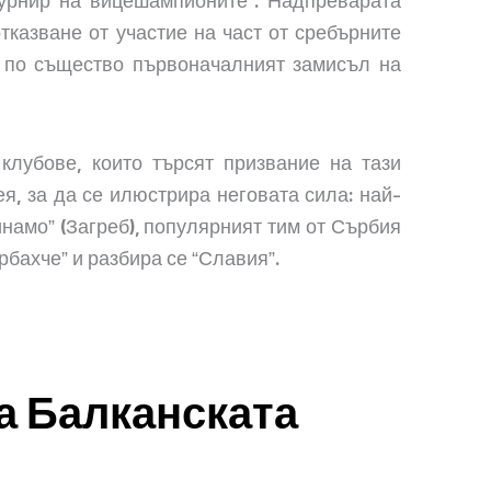
турнир на вицешампионите”. Надпреварата
тказване от участие на част от сребърните
о по същество първоначалният замисъл на
клубове, които търсят призвание на тази
я, за да се илюстрира неговата сила: най-
намо” (Загреб), популярният тим от Сърбия
рбахче” и разбира се “Славия”.
за Балканската