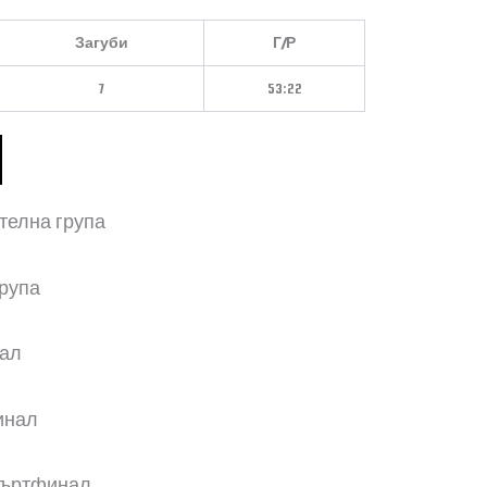
Загуби
Г/Р
7
53:22
телна група
рупа
ал
инал
твъртфинал