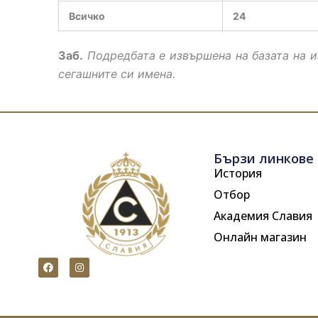
Всичко
24
Заб.
Подредбата е извършена на базата на и
сегашните си имена.
Бързи линкове
История
Отбор
Академия Славия
Онлайн магазин
F
I
a
n
c
s
e
t
b
a
o
g