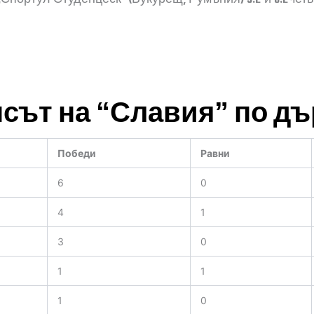
сът на “Славия” по д
Победи
Равни
6
0
4
1
3
0
1
1
1
0