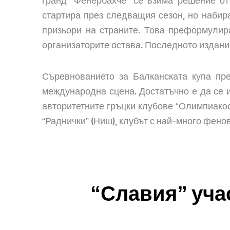
гранд “Фенербахче” се взима решение от
стартира през следващия сезон, но набира
призьори на страните. Това преформулир
организаторите остава. Последното издание 
Съревнованието за Балканската купа пре
международна сцена. Достатъчно е да се и
авторитетните гръцки клубове “Олимпиакос
“Раднички” (Ниш), клубът с най-много фенов
“Славия” учас