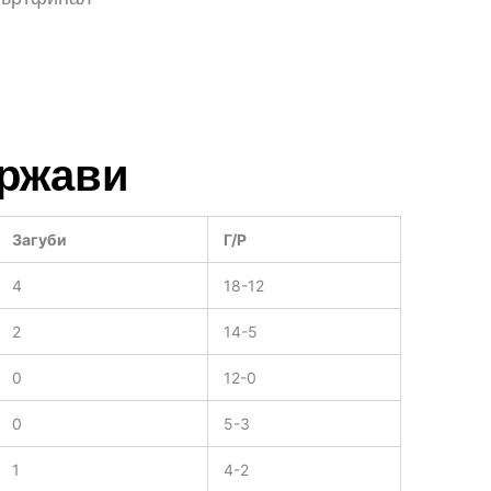
ържави
Загуби
Г/Р
4
18-12
2
14-5
0
12-0
0
5-3
1
4-2