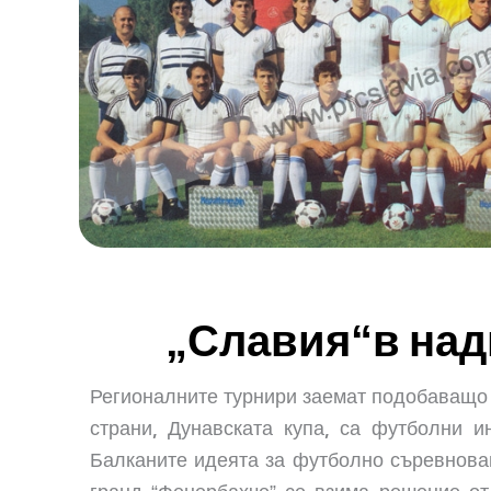
„Славия“в над
Регионалните турнири заемат подобаващо 
страни, Дунавската купа, са футболни 
Балканите идеята за футболно съревнован