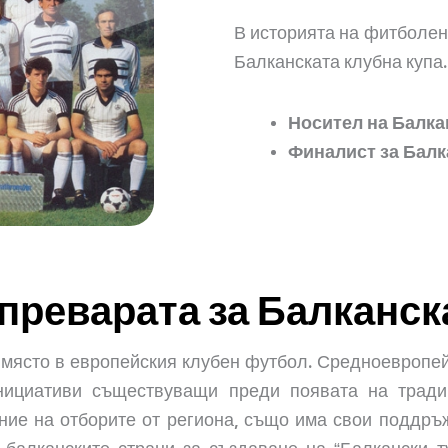
В историята на фитболен
Балканската клубна купа.
Носител
на Балка
Финалист
за Балк
преварата за Балканска
място в европейския клубен футбол. Средноевропей
инициативи съществуващи преди появата на тради
ие на отборите от региона, също има свои поддръжн