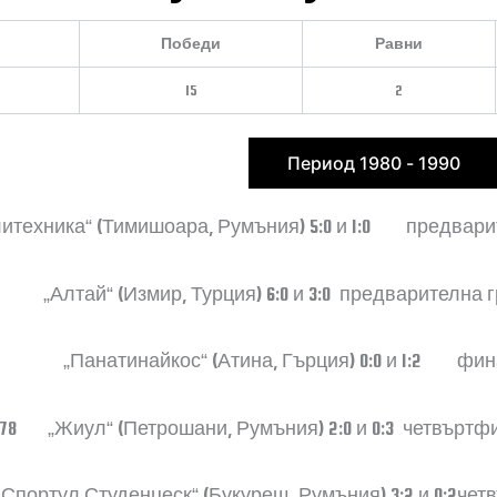
Победи
Равни
15
2
Период 1970 - 1980
Период 1980 - 1990
олитехника“ (Тимишоара, Румъния) 5:0 и 1:0 предвари
тай“ (Измир, Турция) 6:0 и 3:0 предварителна г
Панатинайкос“ (Атина, Гърция) 0:0 и 1:2 фин
7/78 „Жиул“ (Петрошани, Румъния) 2:0 и 0:3 четвъртф
Спортул Студенцеск“ (Букурещ, Румъния) 3:2 и 0:2че