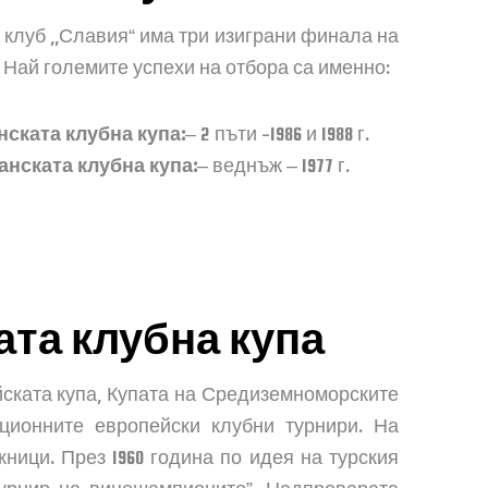
 клуб ,,Славия“ има три изиграни финала на
 Най големите успехи на отбора са именно:
нската клубна купа:
– 2 пъти -1986 и 1988 г.
анската клубна купа:
– веднъж – 1977 г.
та клубна купа
ската купа, Купата на Средиземноморските
ционните европейски клубни турнири. На
ици. През 1960 година по идея на турския