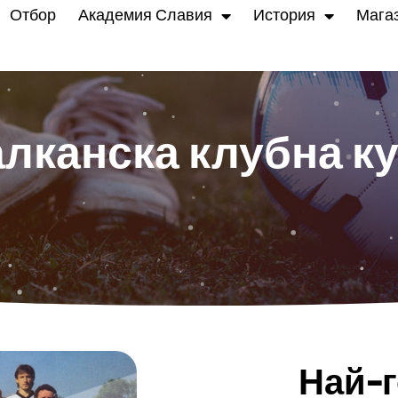
Отбор
Академия Славия
История
Мага
лканска клубна к
Най-г