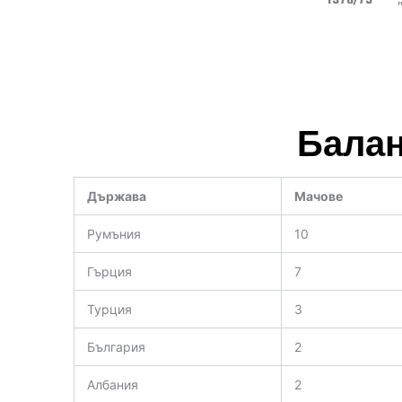
Балан
Държава
Мачове
Румъния
10
Гърция
7
Турция
3
България
2
Албания
2