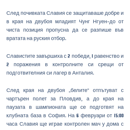
След почивката Славия се защитаваше добре и
в края на двубоя младият Чунг Нгуен-до от
чиста позиция пропусна да се разпише във
вратата на руския отбор.
Славистите завършиха с 2 победи, 1 равенство и
2 поражения в контролните си срещи от
подготвителния си лагер в Анталия.
След края на двубоя „белите“ отпътуват с
чартърен полет за Пловдив, а до края на
паузата в шампионата ще се подготвят на
клубната база в София. На 6 февруари от 15:00
часа Славия ще играе контролен мач у дома с