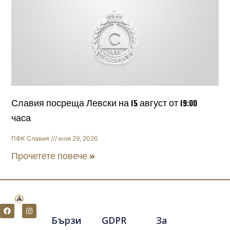
Славия посреща Левски на 15 август от 19:00
часа
ПФК Славия
юли 29, 2026
Прочетете повече »
F
I
a
n
Бързи
GDPR
За
c
s
e
t