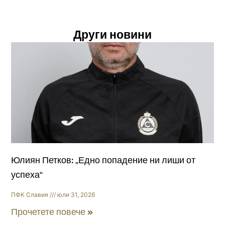
Други новини
Юлиян Петков: „Едно попадение ни лиши от
успеха“
ПФК Славия
юли 31, 2026
Прочетете повече »