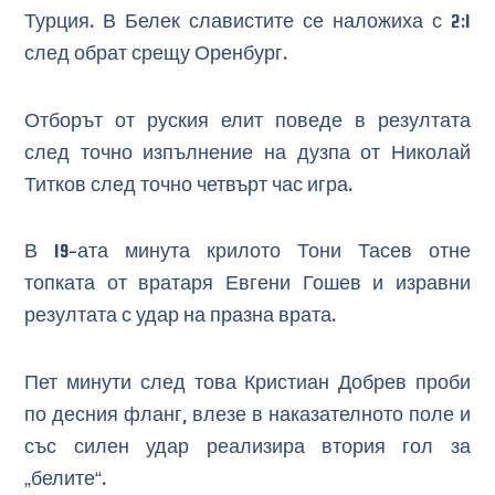
Турция. В Белек славистите се наложиха с 2:1
след обрат срещу Оренбург.
Отборът от руския елит поведе в резултата
след точно изпълнение на дузпа от Николай
Титков след точно четвърт час игра.
В 19-ата минута крилото Тони Тасев отне
топката от вратаря Евгени Гошев и изравни
резултата с удар на празна врата.
Пет минути след това Кристиан Добрев проби
по десния фланг, влезе в наказателното поле и
със силен удар реализира втория гол за
„белите“.