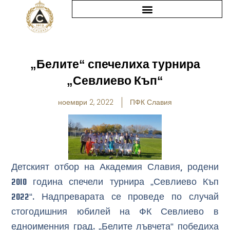
Skip
to
content
„Белите“ спечелиха турнира
„Севлиево Къп“
ноември 2, 2022
ПФК Славия
Детският отбор на Академия Славия, родени
2010 година спечели турнира „Севлиево Къп
2022“. Надпреварата се проведе по случай
стогодишния юбилей на ФК Севлиево в
едноименния град. „Белите лъвчета“ победиха