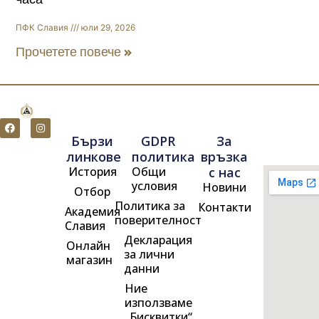
ПФК Славия
юли 29, 2026
Прочетете повече »
F
I
a
n
Бързи
GDPR
За
c
s
e
t
линкове
политика
връзка
b
a
История
Общи
с нас
o
g
o
r
условия
Новини
Отбор
k
a
m
Политика за
Контакти
Академия
поверителност
Славия
Декларация
Онлайн
за лични
магазин
данни
Ние
използваме
„Бисквитки“