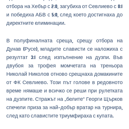
отбора на Хебър с 2:0, загубиха от Севлиево с 0:1
и победиха АБВ с 5:0, след което достигнаха до
директните елиминации.
В полуфиналната среща, срещу отбора на
Дунав (Русе), младите слависти се наложиха с
резултат 3:1 след изпълнение на дузпи. Във
двубоя за трофея момчетата на треньора
Николай Николов отново срещнаха домакините
от ФК Севлиево. Този път голове в редовното
време нямаше и всичко се реши при рулетката
на дузпите. Стражът на „белите“ Георги Щърков
спечели приза за най-добър вратар на турнира,
след като славистите триумфираха с купата.