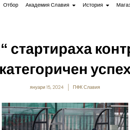
Отбор
Академия Славия
История
Мага
“ стартираха конт
категоричен успе
януари 15, 2024
ПФК Славия