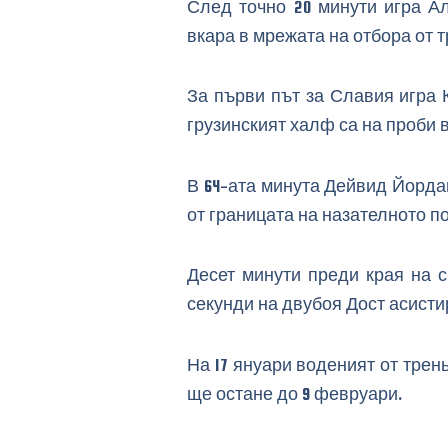
След точно 20 минути игра А
вкара в мрежата на отбора от т
За първи път за Славия игра 
грузинският халф са на проби в
В 64-ата минута Дейвид Йордан
от границата на назателното по
Десет минути преди края на с
секунди на двубоя Дост асистир
На 17 януари воденият от трен
ще остане до 9 февруари.