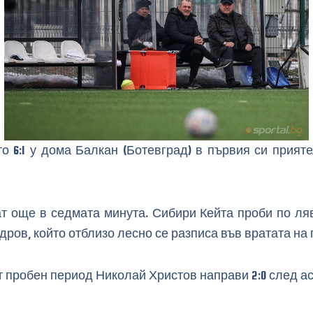
о 6:1 у дома Балкан (Ботевград) в първия си прият
ат още в седмата минута. Сибири Кейта проби по ляв
ров, който отблизо лесно се разписа във вратата на 
т пробен период Николай Христов направи 2:0 след а