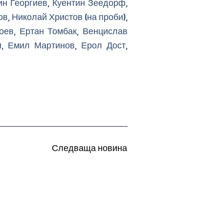
ин Георгиев, Куентин Зеедорф,
в, Николай Христов (на проби),
оев, Ертан Томбак, Венцислав
и, Емил Мартинов, Ерол Дост,
Следваща новина