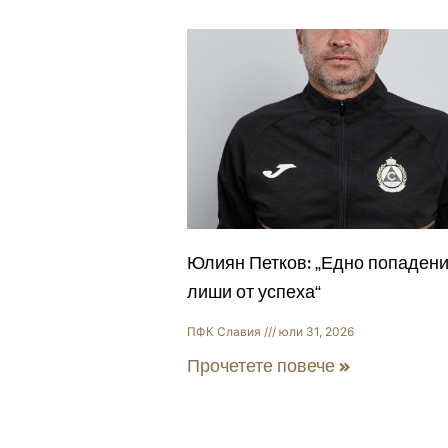
Юлиян Петков: „Едно попадени
лиши от успеха“
ПФК Славия
юли 31, 2026
Прочетете повече »