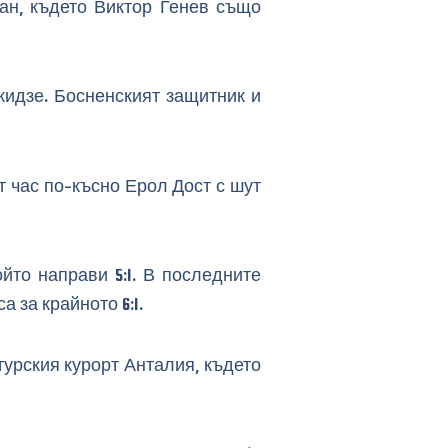
ан, където Виктор Генев също
кидзе. Босненският защитник и
т час по-късно Ерол Дост с шут
йто направи 5:1. В последните
 за крайното 6:1.
турския курорт Анталия, където