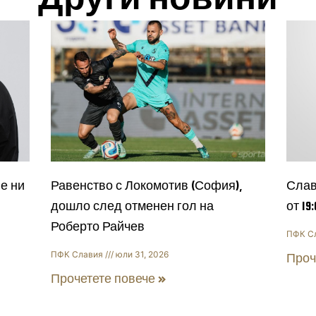
е ни
Равенство с Локомотив (София),
Слав
дошло след отменен гол на
от 19
Роберто Райчев
ПФК С
ПФК Славия
юли 31, 2026
Проч
Прочетете повече »