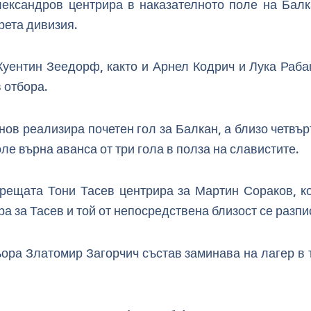
лександров центрира в наказателното поле на Балк
рета дивизия.
Куентин Зеедорф, както и Арнел Кодрич и Лука Раба
 отбора.
ов реализира почетен гол за Балкан, а близо четвър
ле върна аванса от три гола в полза на славистите.
рещата Тони Тасев центрира за Мартин Сораков, ко
а за Тасев и той от непосредствена близост се разписа
ьора Златомир Загорчич състав заминава на лагер в 