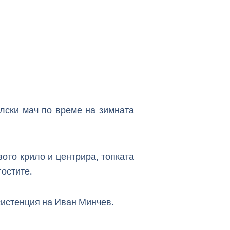
елски мач по време на зимната
ото крило и центрира, топката
гостите.
систенция на Иван Минчев.