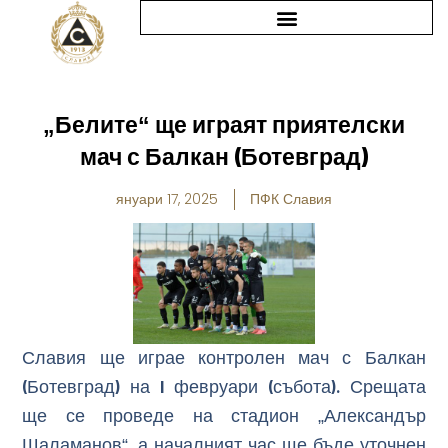
Skip
to
content
„Белите“ ще играят приятелски
мач с Балкан (Ботевград)
януари 17, 2025
ПФК Славия
Славия ще играе контролен мач с Балкан
(Ботевград) на 1 февруари (събота). Срещата
ще се проведе на стадион „Александър
Шаламанов“, а началният час ще бъде уточнен