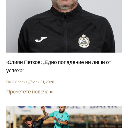
Юлиян Петков: „Едно попадение ни лиши от
успеха“
ПФК Славия
юли 31, 2026
Прочетете повече »