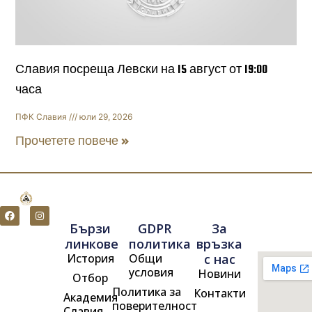
Славия посреща Левски на 15 август от 19:00
часа
ПФК Славия
юли 29, 2026
Прочетете повече »
F
I
a
n
Бързи
GDPR
За
c
s
e
t
линкове
политика
връзка
b
a
История
Общи
с нас
o
g
o
r
условия
Новини
Отбор
k
a
m
Политика за
Контакти
Академия
поверителност
Славия