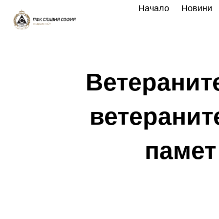
Skip
Начало
Новини
to
content
Ветераните
ветераните
памет