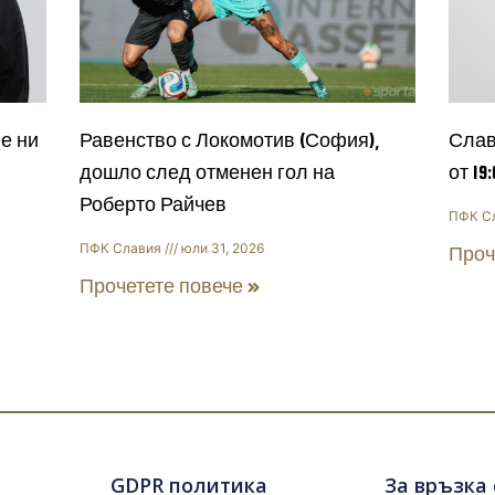
е ни
Равенство с Локомотив (София),
Слав
дошло след отменен гол на
от 19
Роберто Райчев
ПФК С
ПФК Славия
юли 31, 2026
Проч
Прочетете повече »
GDPR политика
За връзка 