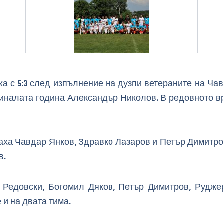
а с 5:3 след изпълнение на дузпи ветераните на Чав
миналата година Александър Николов. В редовното в
раха Чавдар Янков, Здравко Лазаров и Петър Димитро
в.
 Редовски, Богомил Дяков, Петър Димитров, Рудже
 и на двата тима.