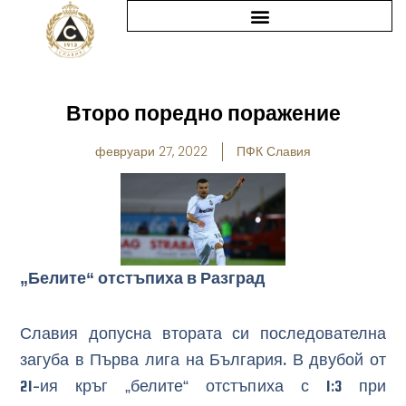
Skip
to
content
Второ поредно поражение
февруари 27, 2022
ПФК Славия
„Белите“ отстъпиха в Разград
Славия допусна втората си последователна
загуба в Първа лига на България. В двубой от
21-ия кръг „белите“ отстъпиха с 1:3 при