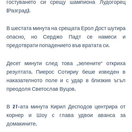
гостуването си срещу шампиона Лудогорец
(Разград).
В шестата минута на срещата Ерол Дост шутира
опасно, но Серджо Падт се намеси и
предотврати попадението във вратата си.
Десет минути след това „зелените“ откриха
резултата. Пиерос Сотириу беше изведен в
наказателното поле и с удар в близкия ъгъл
преодоля Светослав Вуцов.
В 27-ата минута Кирил Десподов центрира от
корнер и Шоу с глава удвои аванса за
домакините.