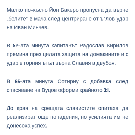
Малко по-късно Йон Бакеро пропусна да върне
„белите“ в мача след центриране от ъглов удар
на Иван Минчев.
В 52-ата минута капитанът Радослав Кирилов
премина през цялата защита на домакините и с
удар в горния ъгъл върна Славия в двубоя.
В 65-ата минута Сотириу с добавка след
спасяване на Вуцов оформи крайното 3:1.
До края на срещата славистите опитаха да
реализират още попадения, но усилията им не
донесоха успех.