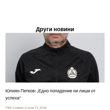
Други новини
Юлиян Петков: „Едно попадение ни лиши от
успеха“
ПФК Славия
юли 31, 2026