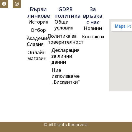
F
I
a
n
Бързи
GDPR
За
c
s
e
t
линкове
политика
връзка
b
a
История
Общи
с нас
o
g
o
r
условия
Новини
Отбор
k
a
m
Политика за
Контакти
Академия
поверителност
Славия
Декларация
Онлайн
за лични
магазин
данни
Ние
използваме
„Бисквитки“
© All Rights Reserved.