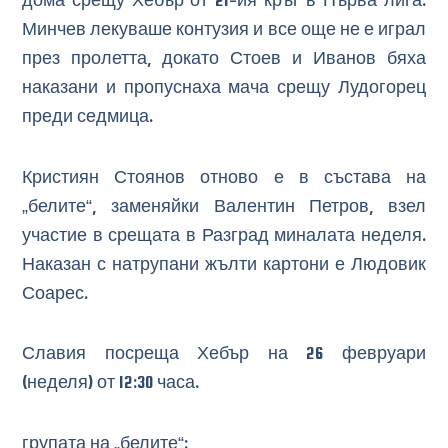
дома срещу Хебър от 21-ия кръг в Първа лига.
Минчев лекуваше контузия и все още не е играл
през пролетта, докато Стоев и Иванов бяха
наказани и пропуснаха мача срещу Лудогорец
преди седмица.
Кристиян Стоянов отново е в състава на
„белите“, заменяйки Валентин Петров, взел
участие в срещата в Разград миналата неделя.
Наказан с натрупани жълти картони е Людовик
Соарес.
Славия посреща Хебър на 26 февруари
(неделя) от 12:30 часа.
групата на „белите“: