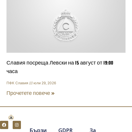
Славия посреща Левски на 15 август от 19:00
часа
ПФК Славия
юли 29, 2026
Прочетете повече »
F
I
a
n
Бързи
GDPR
За
c
s