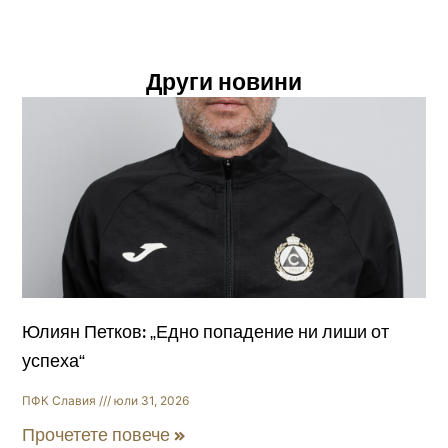
Други новини
Юлиян Петков: „Едно попадение ни лиши от
успеха“
ПФК Славия
юли 31, 2026
Прочетете повече »