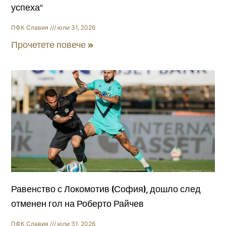
успеха“
ПФК Славия
юли 31, 2026
Прочетете повече »
Равенство с Локомотив (София), дошло след
отменен гол на Роберто Райчев
ПФК Славия
юли 31, 2026