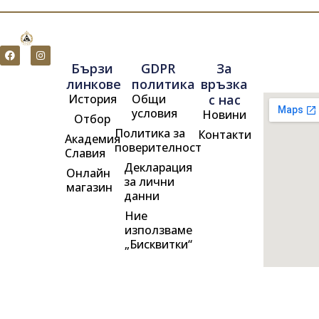
F
I
a
n
Бързи
GDPR
За
c
s
e
t
линкове
политика
връзка
b
a
История
Общи
с нас
o
g
o
r
условия
Новини
Отбор
k
a
m
Политика за
Контакти
Академия
поверителност
Славия
Декларация
Онлайн
за лични
магазин
данни
Ние
използваме
„Бисквитки“