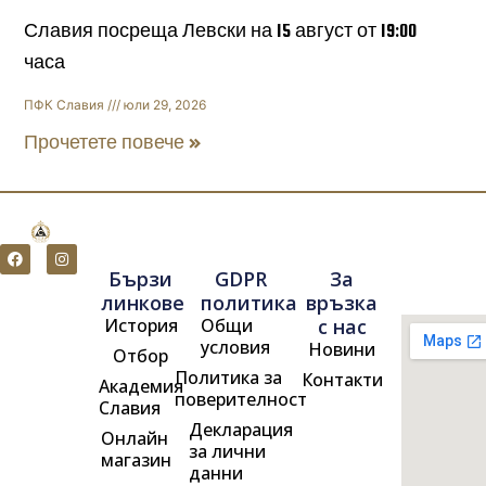
Славия посреща Левски на 15 август от 19:00
часа
ПФК Славия
юли 29, 2026
Прочетете повече »
F
I
a
n
Бързи
GDPR
За
c
s
e
t
линкове
политика
връзка
b
a
История
Общи
с нас
o
g
o
r
условия
Новини
Отбор
k
a
m
Политика за
Контакти
Академия
поверителност
Славия
Декларация
Онлайн
за лични
магазин
данни