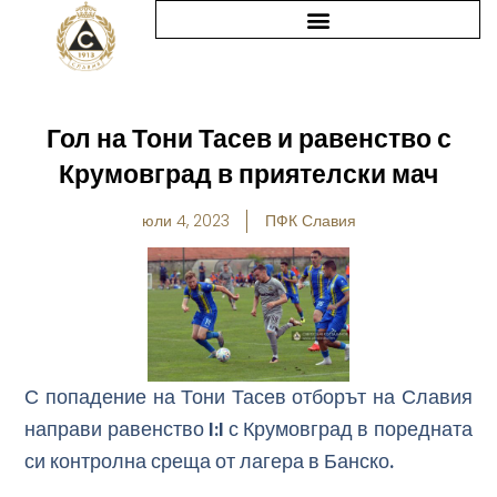
Skip
to
content
Гол на Тони Тасев и равенство с
Крумовград в приятелски мач
юли 4, 2023
ПФК Славия
С попадение на Тони Тасев отборът на Славия
направи равенство 1:1 с Крумовград в поредната
си контролна среща от лагера в Банско.