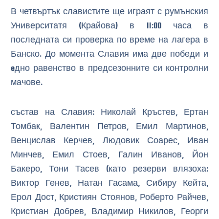
В четвъртък славистите ще играят с румънския
Университатя (Крайова) в 11:00 часа в
последната си проверка по време на лагера в
Банско. До момента Славия има две победи и
eдно равенство в предсезонните си контролни
мачове.
състав на Славия: Николай Кръстев, Ертан
Томбак, Валентин Петров, Емил Мартинов,
Венцислав Керчев, Людовик Соарес, Иван
Минчев, Емил Стоев, Галин Иванов, Йон
Бакеро, Тони Тасев (като резерви влязоха:
Виктор Генев, Натан Гасама, Сибиру Кейта,
Ерол Дост, Кристиян Стоянов, Роберто Райчев,
Кристиан Добрев, Владимир Никилов, Георги