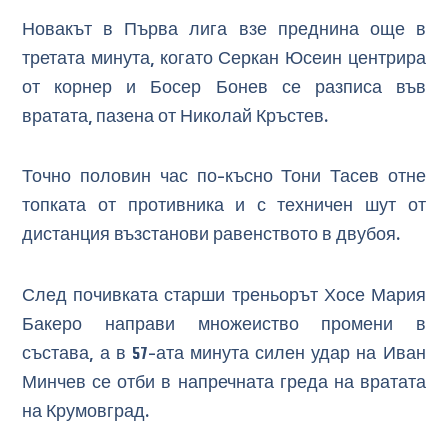
Новакът в Първа лига взе преднина още в
третата минута, когато Серкан Юсеин центрира
от корнер и Босер Бонев се разписа във
вратата, пазена от Николай Кръстев.
Точно половин час по-късно Тони Тасев отне
топката от противника и с техничен шут от
дистанция възстанови равенството в двубоя.
След почивката старши треньорът Хосе Мария
Бакеро направи множеиство промени в
състава, а в 57-ата минута силен удар на Иван
Минчев се отби в напречната греда на вратата
на Крумовград.