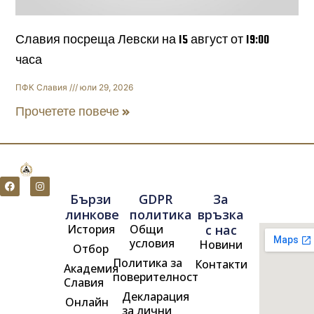
Славия посреща Левски на 15 август от 19:00
часа
ПФК Славия
юли 29, 2026
Прочетете повече »
F
I
a
n
Бързи
GDPR
За
c
s
e
t
линкове
политика
връзка
b
a
История
Общи
с нас
o
g
o
r
условия
Новини
Отбор
k
a
m
Политика за
Контакти
Академия
поверителност
Славия
Декларация
Онлайн
за лични