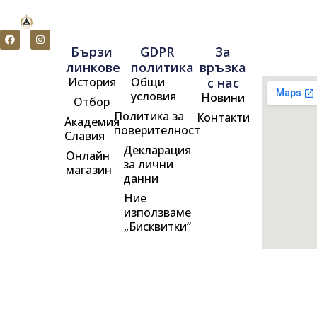
F
I
a
n
Бързи
GDPR
За
c
s
e
t
линкове
политика
връзка
b
a
История
Общи
с нас
o
g
o
r
условия
Новини
Отбор
k
a
m
Политика за
Контакти
Академия
поверителност
Славия
Декларация
Онлайн
за лични
магазин
данни
Ние
използваме
„Бисквитки“