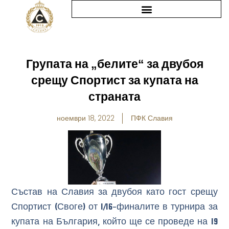
Skip
to
content
Групата на „белите“ за двубоя
срещу Спортист за купата на
страната
ноември 18, 2022
ПФК Славия
Състав на Славия за двубоя като гост срещу
Спортист (Своге) от 1/16-финалите в турнира за
купата на България, който ще се проведе на 19