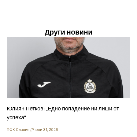
Други новини
Юлиян Петков: „Едно попадение ни лиши от
успеха“
ПФК Славия
юли 31, 2026