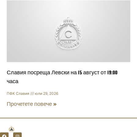
Славия посреща Левски на 15 август от 19:00
часа
ПФК Славия
юли 29, 2026
Прочетете повече »
F
I