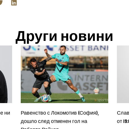
Други новини
е ни
Равенство с Локомотив (София),
Слав
дошло след отменен гол на
от 19