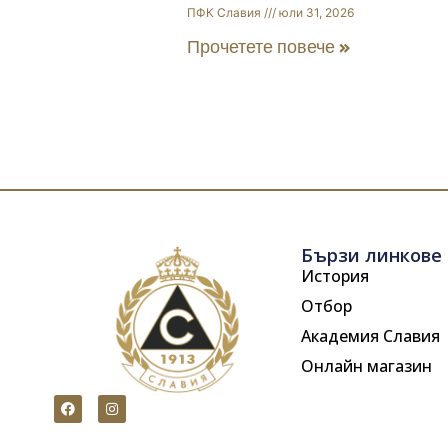
ПФК Славия
юли 31, 2026
Прочетете повече »
Бързи линкове
История
Отбор
Академия Славия
Онлайн магазин
F
I
a
n
c
s
e
t