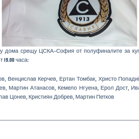
 у дома срещу ЦСКА-София от полуфиналите за куп
 19.00 часа:
ов, Венцислав Керчев, Ертан Томбак, Христо Попадий
ев, Мартин Атанасов, Кемело Нгуена, Ерол Дост, Ив
лав Цонев, Кристиян Добрев, Мартин Петков