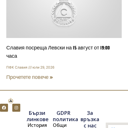
Славия посреща Левски на 15 август от 19:00
часа
ПФК Славия
юли 29, 2026
Прочетете повече »
F
I
a
n
Бързи
GDPR
За
c
s
e
t
линкове
политика
връзка
b
a
История
Общи
с нас
o
g