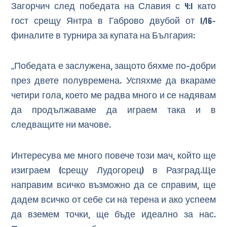
Загорчич след победата на Славия с 4:1 като
гост срещу Янтра в Габрово двубой от 1/16-
финалите в турнира за купата на България:
„Победата е заслужена, защото бяхме по-добри
през двете полувремена. Успяхме да вкараме
четири гола, което ме радва много и се надявам
да продължаваме да играем така и в
следващите ни мачове.
Интересува ме много повече този мач, който ще
изиграем (срещу Лудогорец) в Разград.Ще
направим всичко възможно да се справим, ще
дадем всичко от себе си на терена и ако успеем
да вземем точки, ще бъде идеално за нас.