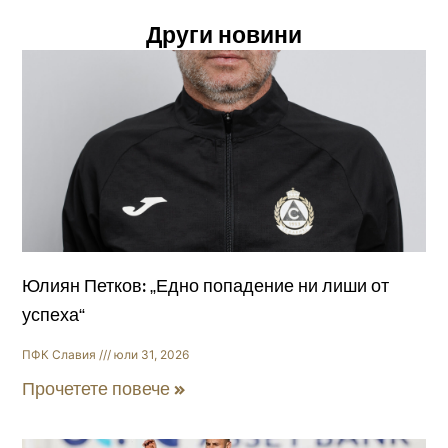
Други новини
Юлиян Петков: „Едно попадение ни лиши от
успеха“
ПФК Славия
юли 31, 2026
Прочетете повече »