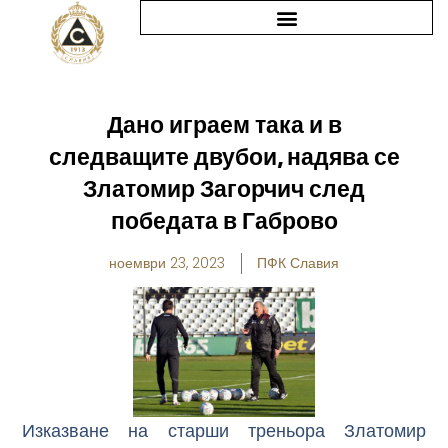
Skip
to
content
Дано играем така и в
следващите двубои, надява се
Златомир Загорчич след
победата в Габрово
ноември 23, 2023
ПФК Славия
Изказване на старши треньора Златомир