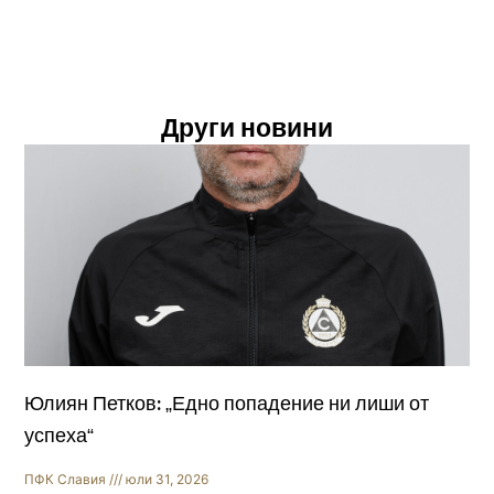
Други новини
Юлиян Петков: „Едно попадение ни лиши от
успеха“
ПФК Славия
юли 31, 2026