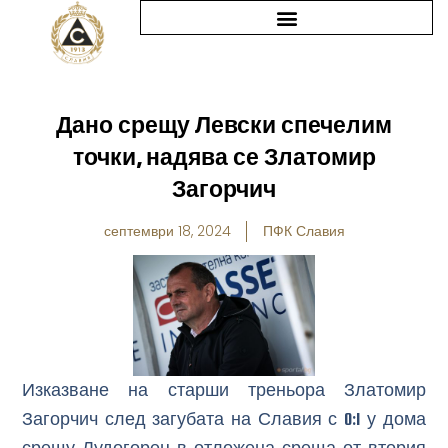
Skip
to
content
Дано срещу Левски спечелим
точки, надява се Златомир
Загорчич
септември 18, 2024
ПФК Славия
Изказване на старши треньора Златомир
Загорчич след загубата на Славия с 0:1 у дома