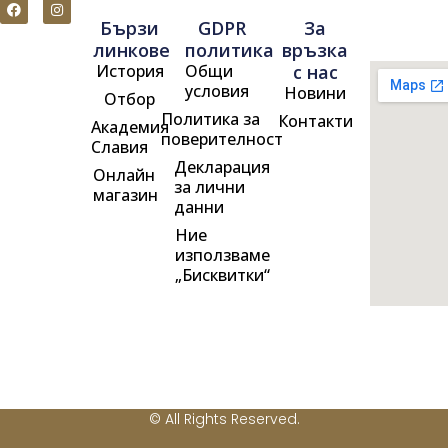
F
I
a
n
Бързи
GDPR
За
c
s
e
t
линкове
политика
връзка
b
a
История
Общи
с нас
o
g
o
r
условия
Новини
Отбор
k
a
m
Политика за
Контакти
Академия
поверителност
Славия
Декларация
Онлайн
за лични
магазин
данни
Ние
използваме
„Бисквитки“
© All Rights Reserved.