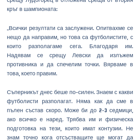
срещу Лудогорец в отложена среща от втория
кръг в шампионата:
„Всички резултати са заслужени. Опитвахме се
нещо да направим, но това са футболистите, с
които разполагаме сега. Благодаря им.
Надявам се срещу Левски да излъжем
противника и да спечелим точки. Вярваме в
това, което правим.
Съперникът днес беше по-силен. Знаем с какви
футболисти разполагат. Няма как да сме в
пълен състав скоро. Може би до 2-3 седмици,
ако всичко е наред. Трябва им и физическа
подготовка на тези, които имат контузии. Не
знам точно кога отсъстващите ще могат да