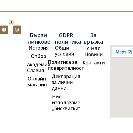
F
I
a
n
Бързи
GDPR
За
c
s
e
t
линкове
политика
връзка
b
a
История
Общи
с нас
o
g
o
r
условия
Новини
Отбор
k
a
m
Политика за
Контакти
Академия
поверителност
Славия
Декларация
Онлайн
за лични
магазин
данни
Ние
използваме
„Бисквитки“