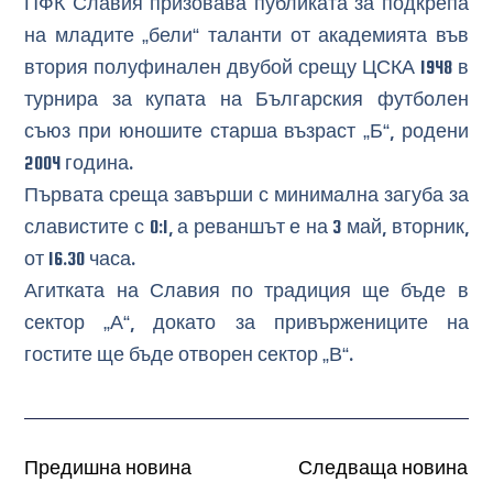
ПФК Славия призовава публиката за подкрепа
на младите „бели“ таланти от академията във
втория полуфинален двубой срещу ЦСКА 1948 в
турнира за купата на Българския футболен
съюз при юношите старша възраст „Б“, родени
2004 година.
Първата среща завърши с минимална загуба за
славистите с 0:1, а реваншът е на 3 май, вторник,
от 16.30 часа.
Агитката на Славия по традиция ще бъде в
сектор „А“, докато за привържениците на
гостите ще бъде отворен сектор „В“.
Предишна новина
Следваща новина