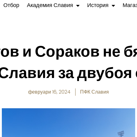
Отбор
Академия Славия
История
Мага
ов и Сораков не 
а Славия за двубоя
февруари 16, 2024
ПФК Славия