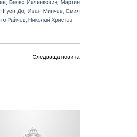
ев, Велко Йеленкович, Мартин
 Нгуен До, Иван Минчев, Емил
рто Райчев, Николай Христов
Следваща новина