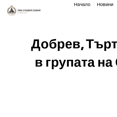
Skip
Начало
Новини
to
content
Добрев, Търт
в групата н