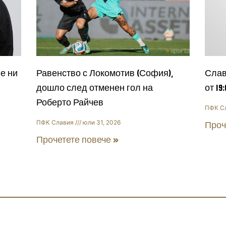
е ни
Равенство с Локомотив (София),
Слав
дошло след отменен гол на
от 19
Роберто Райчев
ПФК С
ПФК Славия
юли 31, 2026
Проч
Прочетете повече »