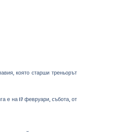
авия, която старши треньорът
а е на 17 февруари, събота, от