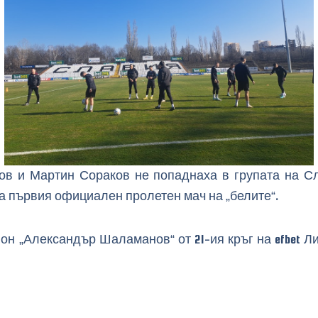
тов и Мартин Сораков не попаднаха в групата на Сл
а първия официален пролетен мач на „белите“.
н „Александър Шаламанов“ от 21-ия кръг на efbet Лиг