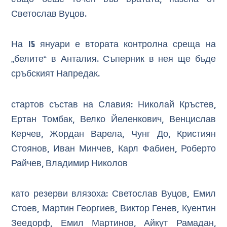
Светослав Вуцов.
На 15 януари е втората контролна среща на
„белите“ в Анталия. Съперник в нея ще бъде
сръбският Напредак.
стартов състав на Славия: Николай Кръстев,
Ертан Томбак, Велко Йеленкович, Венцислав
Керчев, Жордан Варела, Чунг До, Кристиян
Стоянов, Иван Минчев, Карл Фабиен, Роберто
Райчев, Владимир Николов
като резерви влязоха: Светослав Вуцов, Емил
Стоев, Мартин Георгиев, Виктор Генев, Куентин
Зеедорф, Емил Мартинов, Айкут Рамадан,