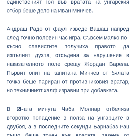
единственият гол във вратата на унгарския
отбор беше дело на Иван Минчев.
Андраш Радо от фаул изведе Вашаш напред
след точно половин час игра. Съвсем малко по-
късно славистите получиха правото да
изпълнят дузпа, отсъдена за нарушение в
наказателното поле срещу Жордан Варела.
Първит опит на капитана Минчев от бялата
точка беше париран от противниковия вратар,
но техничният халф изравни при добавката.
В 69-ата минута Чаба Молнар отбеляза
второтко попадение в полза на унгарците в
двубоя, а в последните секунди Барнабаз Рац
също беше точен във вратата, пазена от