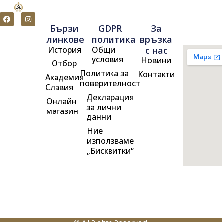
F
I
a
n
Бързи
GDPR
За
c
s
e
t
линкове
политика
връзка
b
a
История
Общи
с нас
o
g
o
r
условия
Новини
Отбор
k
a
m
Политика за
Контакти
Академия
поверителност
Славия
Декларация
Онлайн
за лични
магазин
данни
Ние
използваме
„Бисквитки“