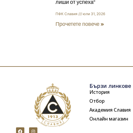
лиши от успеха“
ПФК Славия
юли 31, 2026
Прочетете повече »
Бързи линкове
История
Отбор
Академия Славия
Онлайн магазин
F
I