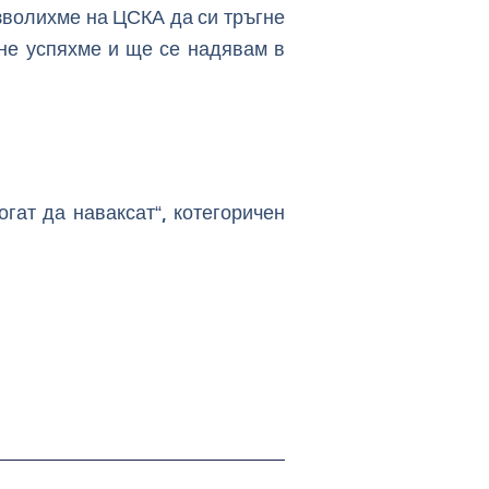
зволихме на ЦСКА да си тръгне
 не успяхме и ще се надявам в
гат да наваксат“, котегоричен