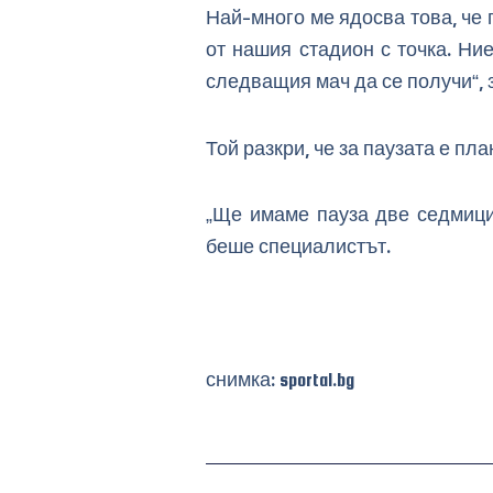
Най-много ме ядосва това, че
от нашия стадион с точка. Ни
следващия мач да се получи“, 
Той разкри, че за паузата е пл
„Ще имаме пауза две седмици 
беше специалистът.
снимка: sportal.bg