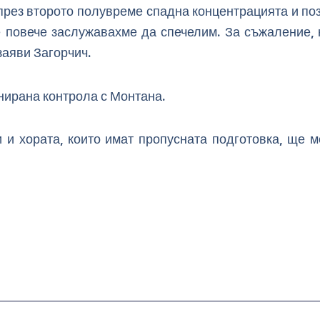
 през второто полувреме спадна концентрацията и по
е повече заслужавахме да спечелим. За съжаление,
заяви Загорчич.
анирана контрола с Монтана.
и хората, които имат пропусната подготовка, ще мо