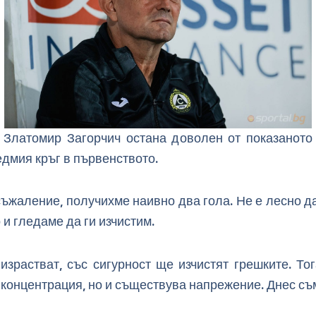
Златомир Загорчич остана доволен от показаното о
дмия кръг в първенството.
съжаление, получихме наивно два гола. Не е лесно 
 и гледаме да ги изчистим.
израстват, със сигурност ще изчистят грешките. Т
концентрация, но и съществува напрежение. Днес съм