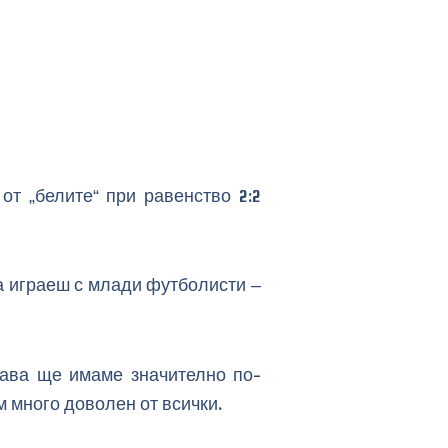
т „белите“ при равенство 2:2
да играеш с млади футболисти –
огава ще имаме значително по-
 много доволен от всички.