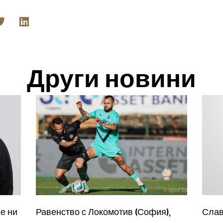
Други новини
е ни
Равенство с Локомотив (София),
Слав