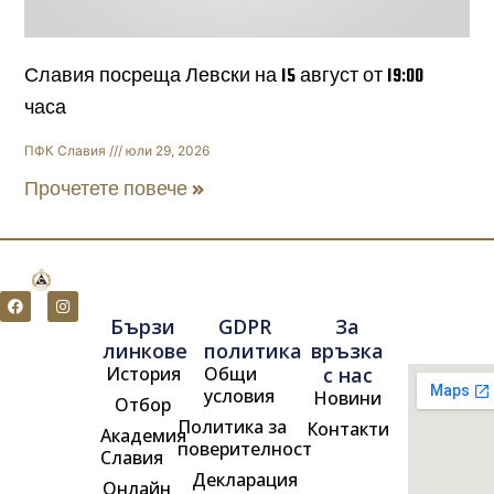
Славия посреща Левски на 15 август от 19:00
часа
ПФК Славия
юли 29, 2026
Прочетете повече »
F
I
a
n
Бързи
GDPR
За
c
s
e
t
линкове
политика
връзка
b
a
История
Общи
с нас
o
g
o
r
условия
Новини
Отбор
k
a
m
Политика за
Контакти
Академия
поверителност
Славия
Декларация
Онлайн