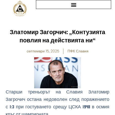
Skip
to
content
Златомир Загорчич: „Контузията
повлия на действията ни“
септември 15, 2025
ПФК Славия
Старши треньорът на Славия Златомир
Загрочич остана недоволен след поражението
с 1:3 при гостуването срещу ЦСКА 1948 в осмия
кръг от шампионата.