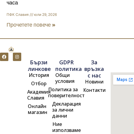
часа
ПФК Славия
юли 29, 2026
Прочетете повече »
F
I
a
n
Бързи
GDPR
За
c
s
e
t
линкове
политика
връзка
b
a
История
Общи
с нас
o
g
o
r
условия
Новини
Отбор
k
a
m
Политика за
Контакти
Академия
поверителност
Славия
Декларация
Онлайн
за лични
магазин
данни
Ние
използваме