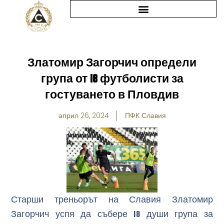
Skip
to
content
Златомир Загорчич определи
група от 18 футболисти за
гостуването в Пловдив
април 26, 2024
ПФК Славия
Старши треньорът на Славия Златомир
Загорчич успя да събере 18 души група за