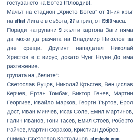
гостуването на Ботев (Пловдив).
Мачът на стадион „Христо Ботев“ от 31-ия кръг
на efbet Лига е в събота, 27 април, от 19:00 часа.
Поради натрупани 9 жълти картона Заги няма
да може да разчита на Владимир Николов за
две срещи. Другият нападател Николай
Христов е с вирус, докато Чунг Нгуен До има
разтежение.
групата на „белите“:
Светослав Вуцов, Николай Кръстев, Венцислав
Керчев, Ертан Томбак, Виктор Генев, Мартин
Георгиев, Ивайло Марков, Георги Търтов, Ерол
Дост, Иван Минчев, Исак Соле, Емил Мартинов,
Галин Иванов, Тони Тасев, Емил Стоев, Роберто
Райчев, Мартин Сораков, Кристиан Добрев.
снимка: Светослав Костадинов, pfcslavia.com