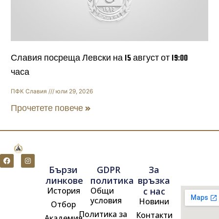
Славия посреща Левски на 15 август от 19:00
часа
ПФК Славия
юли 29, 2026
Прочетете повече »
F
I
a
n
Бързи
GDPR
За
c
s
e
t
линкове
политика
връзка
b
a
История
Общи
с нас
o
g
o
r
условия
Новини
Отбор
k
a
m
Политика за
Контакти
Академия