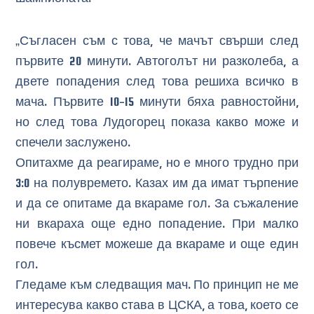
„Съгласен съм с това, че мачът свърши след
първите 20 минути. Автоголът ни разколеба, а
двете попадения след това решиха всичко в
мача. Първите 10-15 минути бяха равностойни,
но след това Лудогорец показа какво може и
спечели заслужено.
Опитахме да реагираме, но е много трудно при
3:0 на полувремето. Казах им да имат търпение
и да се опитаме да вкараме гол. За съжаление
ни вкараха още едно попадение. При малко
повече късмет можеше да вкараме и още един
гол.
Гледаме към следващия мач. По принцип не ме
интересува какво става в ЦСКА, а това, което се