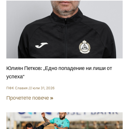
Юлиян Петков: „Едно попадение ни лиши от
успеха“
ПФК Славия
юли 31, 2026
Прочетете повече »