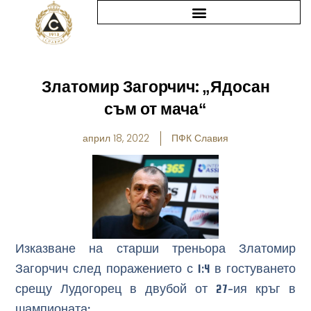
Skip
to
content
Златомир Загорчич: „Ядосан
съм от мача“
април 18, 2022
ПФК Славия
Изказване на старши треньора Златомир
Загорчич след поражението с 1:4 в гостуването
срещу Лудогорец в двубой от 27-ия кръг в
шампионата: