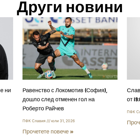
Други новини
е ни
Равенство с Локомотив (София),
Слав
дошло след отменен гол на
от 19
Роберто Райчев
ПФК С
ПФК Славия
юли 31, 2026
Проч
Прочетете повече »