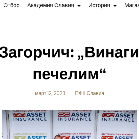
Отбор
Академия Славия
История
Мага
Загорчич: „Винаги
печелим“
март 12, 2023
ПФК Славия