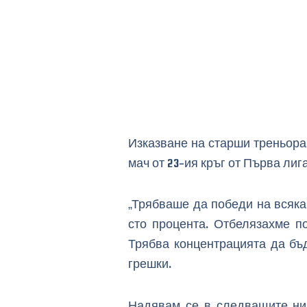
Изказване на старши треньора
мач от 23-ия кръг от Първа лига
„Трябваше да победи на всяка
сто процента. Отбелязахме по
Трябва концентрацията да бъ
грешки.
Надявам се в следващите ни 