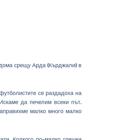
 дома срещу Арда (Кърджали) в
 футболистите се раздадоха на
 Искаме да печелим всеки път.
Направихме малко много малко
ати. Колкого по-малко грешки