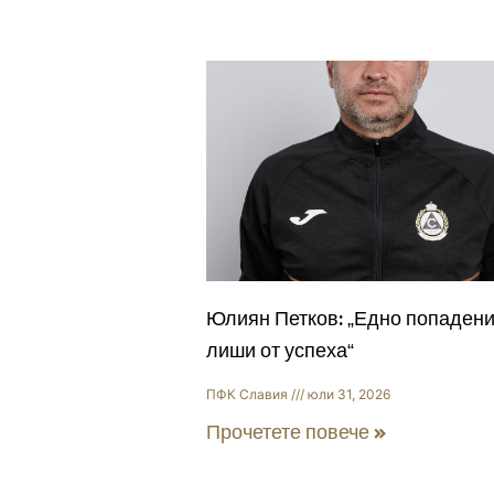
Юлиян Петков: „Едно попадени
лиши от успеха“
ПФК Славия
юли 31, 2026
Прочетете повече »