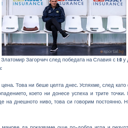
 Златомир Загорчич след победата на Славия с 1:0 у
:
 цена. Това ни беше целта днес. Успяхме, след като
падението, което ни донесе успеха и трите точки.
де на днешното ниво, това си говорим постоянно. 
мачове да показваме още по-добра игра и резулт