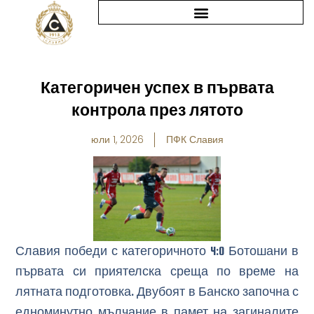
Skip
to
content
Категоричен успех в първата
контрола през лятото
юли 1, 2026
ПФК Славия
Славия победи с категоричното 4:0 Ботошани в
първата си приятелска среща по време на
лятната подготовка. Двубоят в Банско започна с
едноминутно мълчание в памет на загиналите