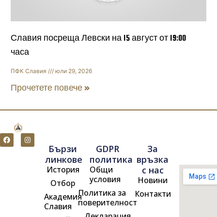
Славия посреща Левски на 15 август от 19:00
часа
ПФК Славия
юли 29, 2026
Прочетете повече »
F
I
a
n
Бързи
GDPR
За
c
s
e
t
линкове
политика
връзка
b
a
История
Общи
с нас
o
g
o
r
условия
Новини
Отбор
k
a
m
Политика за
Контакти
Академия
поверителност
Славия
Декларация