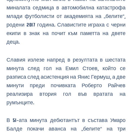
миналата седмица в автомобилна катастрофа
млади футболисти от академията на „белите“,
родени 2017 година. Славистите играха с черни
екипи в знак на почит към паметта на двете
деца.
Славия излезе напред в резултата в шестата
минута след гол на Емил Стоев, който се
разписа след асистенция на Янис Гермуш, а две
минути преди почивката Роберто Райчев
реализира втория гол във вратата на
румънците.
В 51-ата минута дебютантът в състава Умаро
Балде покачи аванса на „белите“ на три