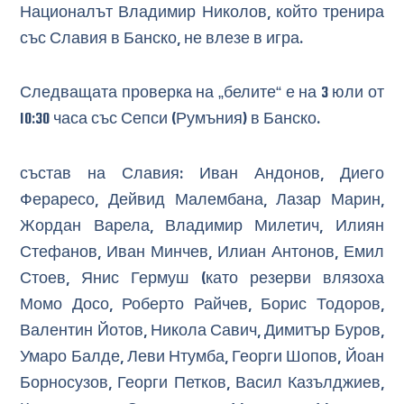
Националът Владимир Николов, който тренира
със Славия в Банско, не влезе в игра.
Следващата проверка на „белите“ е на 3 юли от
10:30 часа със Сепси (Румъния) в Банско.
състав на Славия: Иван Андонов, Диего
Фераресо, Дейвид Малембана, Лазар Марин,
Жордан Варела, Владимир Милетич, Илиян
Стефанов, Иван Минчев, Илиан Антонов, Емил
Стоев, Янис Гермуш (като резерви влязоха
Момо Досо, Роберто Райчев, Борис Тодоров,
Валентин Йотов, Никола Савич, Димитър Буров,
Умаро Балде, Леви Нтумба, Георги Шопов, Йоан
Борносузов, Георги Петков, Васил Казълджиев,