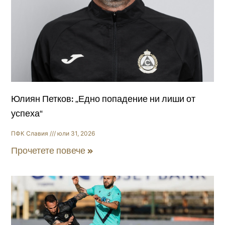
Юлиян Петков: „Едно попадение ни лиши от
успеха“
ПФК Славия
юли 31, 2026
Прочетете повече »