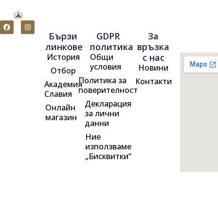
F
I
a
n
Бързи
GDPR
За
c
s
e
t
линкове
политика
връзка
b
a
История
Общи
с нас
o
g
o
r
условия
Новини
Отбор
k
a
m
Политика за
Контакти
Академия
поверителност
Славия
Декларация
Онлайн
за лични
магазин
данни
Ние
използваме
„Бисквитки“