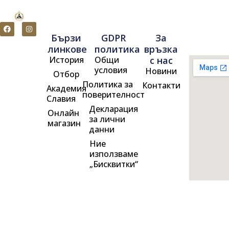
F
I
a
n
Бързи
GDPR
За
c
s
e
t
линкове
политика
връзка
b
a
История
Общи
с нас
o
g
o
r
условия
Новини
Отбор
k
a
m
Политика за
Контакти
Академия
поверителност
Славия
Декларация
Онлайн
за лични
магазин
данни
Ние
използваме
„Бисквитки“