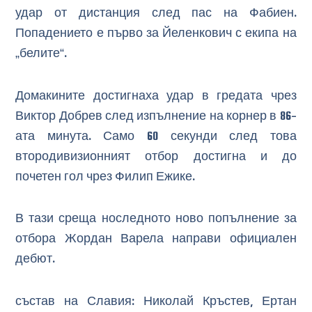
удар от дистанция след пас на Фабиен.
Попадението е първо за Йеленкович с екипа на
„белите“.
Домакините достигнаха удар в гредата чрез
Виктор Добрев след изпълнение на корнер в 86-
ата минута. Само 60 секунди след това
втородивизионният отбор достигна и до
почетен гол чрез Филип Ежике.
В тази среща носледното ново попълнение за
отбора Жордан Варела направи официален
дебют.
състав на Славия: Николай Кръстев, Ертан