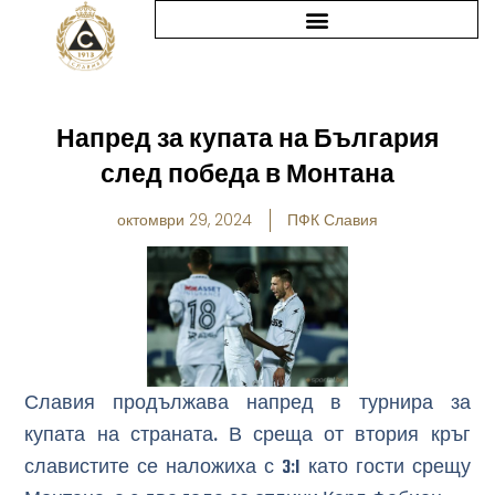
Skip
to
content
Напред за купата на България
след победа в Монтана
октомври 29, 2024
ПФК Славия
Славия продължава напред в турнира за
купата на страната. В среща от втория кръг
славистите се наложиха с 3:1 като гости срещу