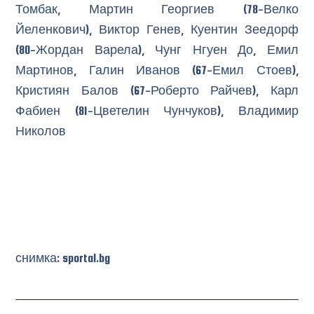
Томбак, Мартин Георгиев (78-Велко
Йеленкович), Виктор Генев, Куентин Зеедорф
(80-Жордан Варела), Чунг Нгуен До, Емил
Мартинов, Галин Иванов (67-Емил Стоев),
Кристиян Балов (67-Роберто Райчев), Карл
Фабиен (81-Цветелин Чунчуков), Владимир
Николов
снимка: sportal.bg