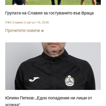
Групата на Славия за гостуването във Враца
ПФК Славия
август 10, 2026
Прочетете повече »
Юлиян Петков: „Едно попадение ни лиши от
успеха“