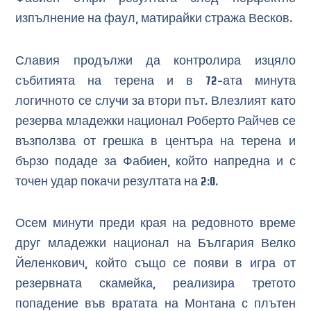
изпълнение на фаул, матирайки стража Весков.
Славия продължи да контролира изцяло
събитията на терена и в 72-ата минута
логичното се случи за втори път. Влезлият като
резерва младежки национал Роберто Райчев се
възползва от грешка в центъра на терена и
бързо подаде за Фабиен, който напредна и с
точен удар покачи резултата на 2:0.
Осем минути преди края на редовното време
друг младежки национал на България Велко
Йеленкович, който също се появи в игра от
резервната скамейка, реализира третото
попадение във вратата на Монтана с плътен