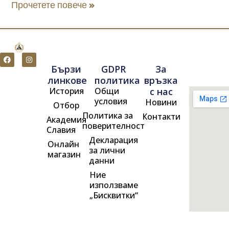
Прочетете повече »
F
I
a
n
Бързи
GDPR
За
c
s
e
t
линкове
политика
връзка
b
a
История
Общи
с нас
o
g
o
r
условия
Новини
Отбор
k
a
m
Политика за
Контакти
Академия
поверителност
Славия
Декларация
Онлайн
за лични
магазин
данни
Ние
използваме
„Бисквитки“