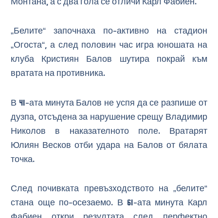
Монтана, а с два гола се отличи Карл Фабиен.
„Белите“ започнаха по-активно на стадион
„Огоста“, а след половин час игра юношата на
клуба Кристиян Балов шутира покрай към
вратата на противника.
В 41-ата минута Балов не успя да се разпише от
дузпа, отсъдена за нарушение срещу Владимир
Николов в наказателното поле. Вратарят
Юлиян Весков отби удара на Балов от бялата
точка.
След почивката превъзходството на „белите“
стана още по-осезаемо. В 61-ата минута Карл
Фабиен откри резултата след перфектно