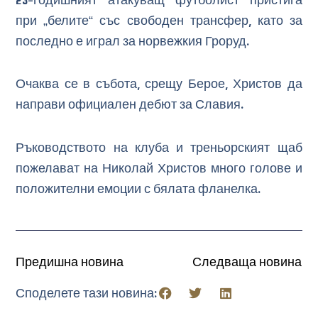
23-годишният атакуващ футболист пристига
при „белите“ със свободен трансфер, като за
последно е играл за норвежкия Гроруд.
Очаква се в събота, срещу Берое, Христов да
направи официален дебют за Славия.
Ръководството на клуба и треньорският щаб
пожелават на Николай Христов много голове и
положителни емоции с бялата фланелка.
Предишна новина
Следваща новина
Споделете тази новина: