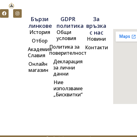
F
I
a
n
Бързи
GDPR
За
c
s
e
t
линкове
политика
връзка
b
a
История
Общи
с нас
o
g
o
r
условия
Новини
Отбор
k
a
m
Политика за
Контакти
Академия
поверителност
Славия
Декларация
Онлайн
за лични
магазин
данни
Ние
използваме
„Бисквитки“