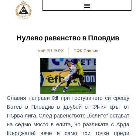
Skip
to
content
Нулево равенство в Пловдив
май 29, 2023
ПФК Славия
Славия направи 0:0 при гостуването си срещу
Ботев в Пловдив в двубой от 34-ия кръг от
Първа лига. След равенството „белите“ остават
на седмо място в елита, но разликата с Арда
(Кърджали) вече е само три точки преди