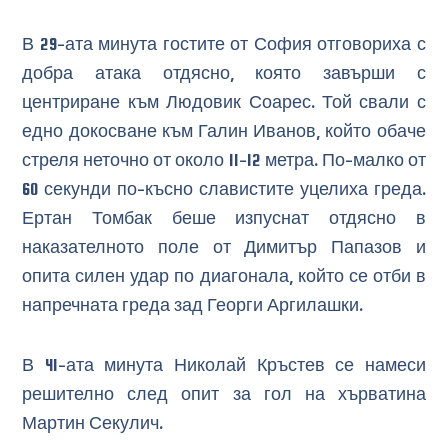
В 29-ата минута гостите от София отговориха с
добра атака отдясно, която завърши с
центриране към Людовик Соарес. Той свали с
едно докосване към Галин Иванов, който обаче
стреля неточно от около 11-12 метра. По-малко от
60 секунди по-късно славистите уцелиха греда.
Ертан Томбак беше изпуснат отдясно в
наказателното поле от Димитър Папазов и
опита силен удар по диагонала, който се отби в
напречната греда зад Георги Аргилашки.
В 41-ата минута Николай Кръстев се намеси
решително след опит за гол на хърватина
Мартин Секулич.