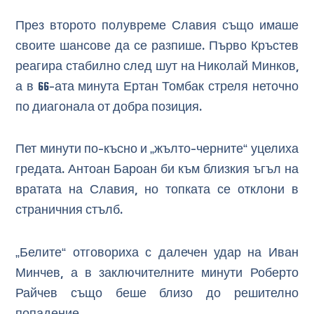
През второто полувреме Славия също имаше
своите шансове да се разпише. Първо Кръстев
реагира стабилно след шут на Николай Минков,
а в 66-ата минута Ертан Томбак стреля неточно
по диагонала от добра позиция.
Пет минути по-късно и „жълто-черните“ уцелиха
гредата. Антоан Бароан би към близкия ъгъл на
вратата на Славия, но топката се отклони в
страничния стълб.
„Белите“ отговориха с далечен удар на Иван
Минчев, а в заключителните минути Роберто
Райчев също беше близо до решително
попадение.