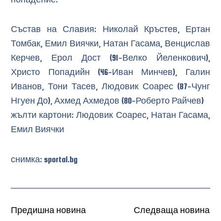
Състав на Славия: Николай Кръстев, Ертан
Томбак, Емил Виячки, Натан Гасама, Венцислав
Керчев, Ерол Дост (91-Велко Йеленкович),
Христо Попадийн (46-Иван Минчев), Галин
Иванов, Тони Тасев, Людовик Соарес (87-Чунг
Нгуен До), Ахмед Ахмедов (80-Роберто Райчев)
жълти картони: Людовик Соарес, Натан Гасама,
Емил Виячки
снимка: sportal.bg
Предишна новина
Следваща новина