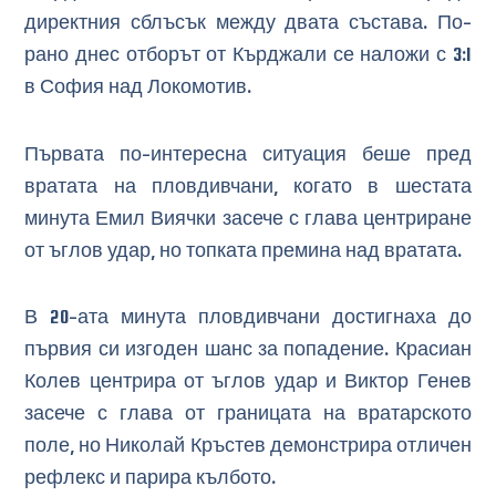
директния сблъсък между двата състава. По-
рано днес отборът от Кърджали се наложи с 3:1
в София над Локомотив.
Първата по-интересна ситуация беше пред
вратата на пловдивчани, когато в шестата
минута Емил Виячки засече с глава центриране
от ъглов удар, но топката премина над вратата.
В 20-ата минута пловдивчани достигнаха до
първия си изгоден шанс за попадение. Красиан
Колев центрира от ъглов удар и Виктор Генев
засече с глава от границата на вратарското
поле, но Николай Кръстев демонстрира отличен
рефлекс и парира кълбото.