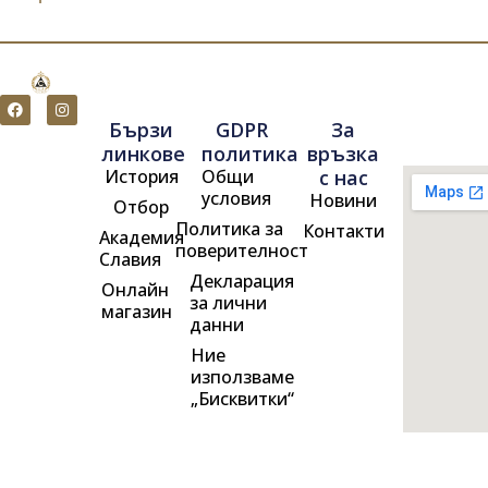
F
I
a
n
Бързи
GDPR
За
c
s
e
t
линкове
политика
връзка
b
a
История
Общи
с нас
o
g
o
r
условия
Новини
Отбор
k
a
m
Политика за
Контакти
Академия
поверителност
Славия
Декларация
Онлайн
за лични
магазин
данни
Ние
използваме
„Бисквитки“