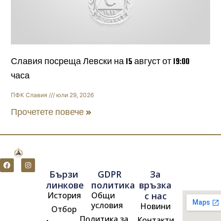
Славия посреща Левски на 15 август от 19:00
часа
ПФК Славия
юли 29, 2026
Прочетете повече »
F
I
a
n
Бързи
GDPR
За
c
s
e
t
линкове
политика
връзка
b
a
История
Общи
с нас
o
g
o
r
условия
Новини
Отбор
k
a
m
Политика за
Контакти