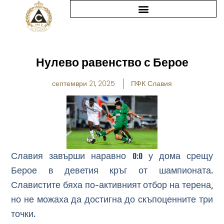
Skip
to
content
Нулево равенство с Берое
септември 21, 2025
ПФК Славия
Славия завърши наравно 0:0 у дома срещу
Берое в деветия кръг от шампионата.
Славистите бяха по-активният отбор на терена,
но не можаха да достигна до скъпоценните три
точки.