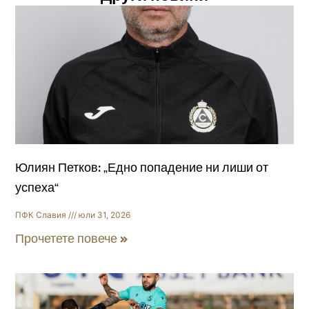
Юлиян Петков: „Едно попадение ни лиши от
успеха“
ПФК Славия
юли 31, 2026
Прочетете повече »