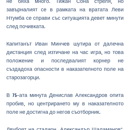
не бяха много. Тижан Сона стреля, но
завърналият се в рамката на вратата Леви
Нтумба се справи със ситуацията девет минути
след почивката.
Капитанът Иван Минчев шутира от далечна
дистанция след изтичане на час игра, но това
положение и последвалият корнер не
създадоха опасности в наказателното поле на
старозагорци.
В 75-ата минута Денислав Александров опита
пробив, но центрирането му в наказателното
поле не достигна до негов съотборник.
Двубоят на стадион „Александър Шаламанов“,