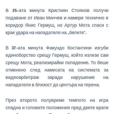
В 25-ата минута Кристиян Стоянов получи
подаване от Иван Минчев и намери технично в
коридор Янис Гермуш, но Артур Мота спаси с
крак удара на нападателя на „белите“.
В 37-ата минута Факундо Костантини изгуби
единоборство срещу Гермуш, който излезе сам
срещу Мота, реализирайки попадение. То беше
отменено след намесата на системата за
видеоарбитраж заради нарушение на
нападателя в близост до центъра на терена.
През второто полувреме темпото на игра
спадна и головите положения пред двете врати