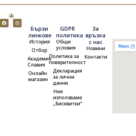
F
I
a
n
Бързи
GDPR
За
c
s
e
t
линкове
политика
връзка
b
a
История
Общи
с нас
o
g
o
r
условия
Новини
Отбор
k
a
m
Политика за
Контакти
Академия
поверителност
Славия
Декларация
Онлайн
за лични
магазин
данни
Ние
използваме
„Бисквитки“