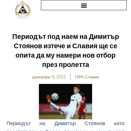
Skip
to
content
Периодът под наем на Димитър
Стоянов изтече и Славия ще се
опита да му намери нов отбор
през пролетта
декември 9, 2022
ПФК Славия
Периодът на Димитър Стоянов като