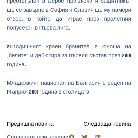
преотстъпен в Берое приключи и защитникът
ще се завърне в София и Славия ще му намери
отбор, в който да играе през пролетния
полусезон в Първа лига.
21-годишният краен бранител е юноша на
„белите“ и дебютира за първия състав през 2019
година.
Младежкият национал на България е роден на
14 април 2001 година в столицата.
Предишна новина
Следваща новина
Споделете тази новина: