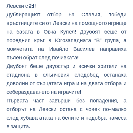
Левски с 2:1!
Дублиращият отбор на Славия, победи
връстниците си от Левски на помощното игрище
на базата в Овча Купел! Двубоят беше от
поредния кръг в Югозападната “В” група, а
момчетата на Ивайло Василев направиха
пълен обрат след почивката!
Двубоят беше двуостър и всички зрители на
стадиона в слънчевия следобед останаха
доволни от сърцатата игра и на двата отбора и
себераздаването на играчите!
Първата част завърши без попадения, а
отборът на Левски остана с човек по-малко
след хубава атака на белите и недобра намеса
в защита.