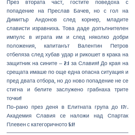
През втората част, гостите поведоха с
попадение на Преслав Бачев, но с гол на
Димитър Андонов след корнер, младите
слависти изравниха. Това даде допълнителен
импулс в играта им и след няколко добри
положения, капитанът Валентин Петров
отбеляза след хубав удар и рикошет в крака на
защитник на сините – 2:1 за Славия! До края на
срещата имаше по още една опасна ситуация и
пред двата отбора, но до ново попадение не се
стигна и белите заслужено грабнаха трите
точки!
По-рано през деня в Елитната група до 17г.
Академия Славия се наложи над Спартак
Плевен с категоричното 5:1!