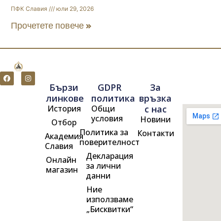
ПФК Славия
юли 29, 2026
Прочетете повече »
F
I
a
n
Бързи
GDPR
За
c
s
e
t
линкове
политика
връзка
b
a
История
Общи
с нас
o
g
o
r
условия
Новини
Отбор
k
a
m
Политика за
Контакти
Академия
поверителност
Славия
Декларация
Онлайн
за лични
магазин
данни
Ние
използваме
„Бисквитки“