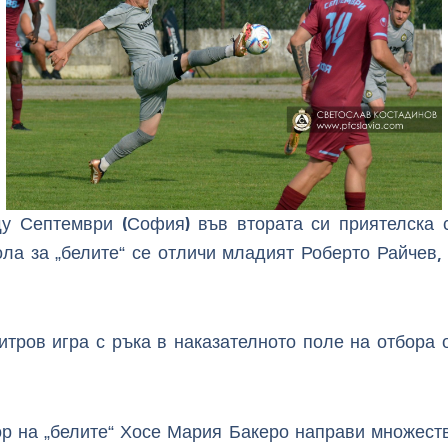
щу Септември (София) във втората си приятелска 
ола за „белите“ се отличи младият Роберто Райчев, 
тров игра с ръка в наказателното поле на отбора 
р на „белите“ Хосе Мария Бакеро направи множеств