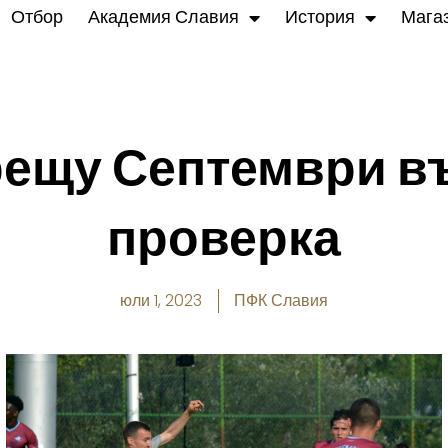
Отбор
Академия Славия
История
Мага
рещу Септември въ
проверка
юли 1, 2023
ПФК Славия