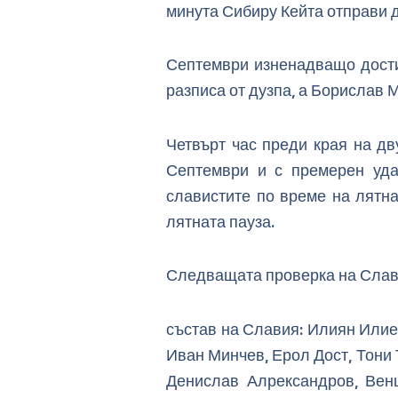
минута Сибиру Кейта отправи д
Септември изненадващо достиг
разписа от дузпа, а Борислав
Четвърт час преди края на д
Септември и с премерен удар
славистите по време на лятна
лятната пауза.
Следващата проверка на Славия
състав на Славия: Илиян Илие
Иван Минчев, Ерол Дост, Тони 
Денислав Алрександров, Венц