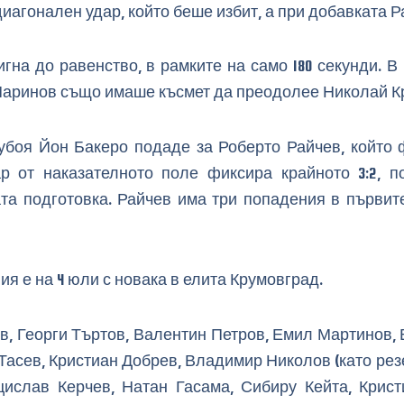
иагонален удар, който беше избит, а при добавката Ра
на до равенство, в рамките на само 180 секунди. В 
 Маринов също имаше късмет да преодолее Николай К
вубоя Йон Бакеро подаде за Роберто Райчев, който 
 от наказателното поле фиксира крайното 3:2, п
та подготовка. Райчев има три попадения в първит
 е на 4 юли с новака в елита Крумовград.
в, Георги Търтов, Валентин Петров, Емил Мартинов, 
Тасев, Кристиан Добрев, Владимир Николов (като ре
ислав Керчев, Натан Гасама, Сибиру Кейта, Крист