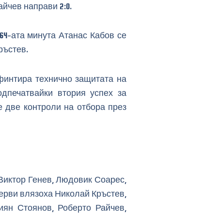
йчев направи 2:0.
64-ата минута Атанас Кабов се
ръстев.
финтира технично защитата на
одпечатвайки втория успех за
е две контроли на отбора през
Виктор Генев, Людовик Соарес,
зерви влязоха Николай Кръстев,
иян Стоянов, Роберто Райчев,