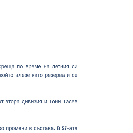
среща по време на летния си
който влезе като резерва и се
от втора дивизия и Тони Тасев
о промени в състава. В 57-ата