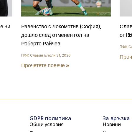
е ни
Равенство с Локомотив (София),
Слав
дошло след отменен гол на
от 19
Роберто Райчев
ПФК С
ПФК Славия
юли 31, 2026
Проч
Прочетете повече »
GDPR политика
За връзка 
Общи условия
Новини