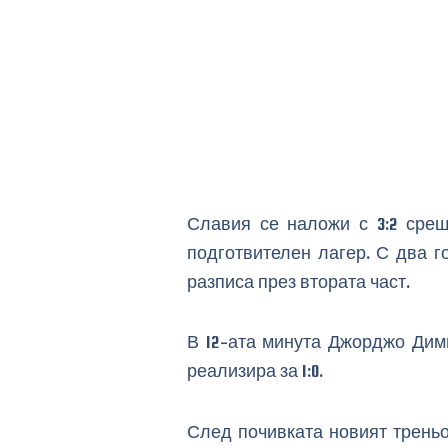
Славия се наложи с 3:2 сре
подготвителен лагер. С два г
разписа през втората част.
В 12-ата минута Джорджо Дими
реализира за 1:0.
След почивката новият треньо