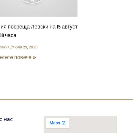
ия посреща Левски на 15 август
:00 часа
лавия
юли 29, 2026
етете повече »
с нас