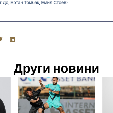
г До, Ертан Томбак, Емил Стоев)
Други новини