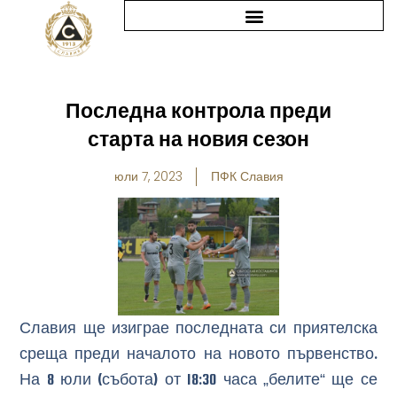
Skip
to
content
Последна контрола преди
старта на новия сезон
юли 7, 2023
ПФК Славия
Славия ще изиграе последната си приятелска
среща преди началото на новото първенство.
На 8 юли (събота) от 18:30 часа „белите“ ще се