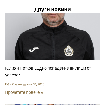
Други новини
Юлиян Петков: „Едно попадение ни лиши от
успеха“
ПФК Славия
юли 31, 2026
Прочетете повече »