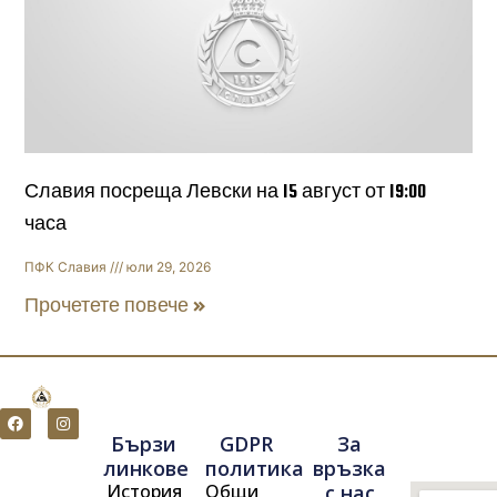
Славия посреща Левски на 15 август от 19:00
часа
ПФК Славия
юли 29, 2026
Прочетете повече »
F
I
a
n
Бързи
GDPR
За
c
s
e
t
линкове
политика
връзка
b
a
История
Общи
с нас
o
g