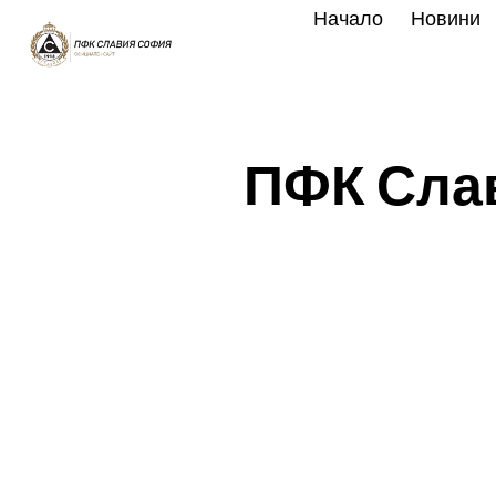
Skip
Начало
Новини
to
content
ПФК Слав