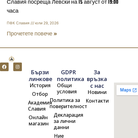
Славия посреща Левски на 15 август от 19:00
часа
ПФК Славия
юли 29, 2026
Прочетете повече »
F
I
a
n
Бързи
GDPR
За
c
s
e
t
линкове
политика
връзка
b
a
История
Общи
с нас
o
g
o
r
условия
Новини
Отбор
k
a
m
Политика за
Контакти
Академия
поверителност
Славия
Декларация
Онлайн
за лични
магазин
данни
Ние