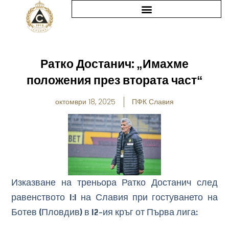
Skip
to
content
Ратко Достанич: „Имахме
положения през втората част“
октомври 18, 2025
ПФК Славия
Изказване на треньора Ратко Достанич след
равенството 1:1 на Славия при гостуването на
Ботев (Пловдив) в 12-ия кръг от Първа лига: