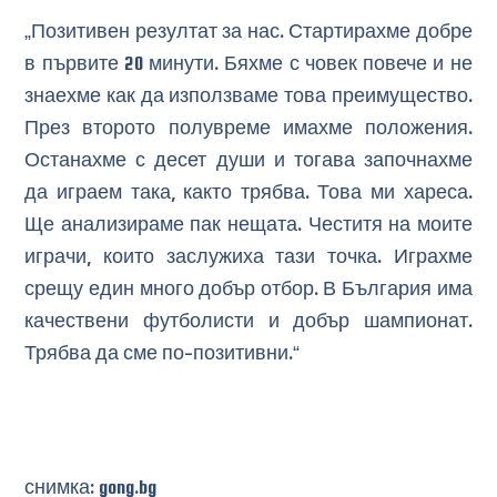
„Позитивен резултат за нас. Стартирахме добре
в първите 20 минути. Бяхме с човек повече и не
знаехме как да използваме това преимущество.
През второто полувреме имахме положения.
Останахме с десет души и тогава започнахме
да играем така, както трябва. Това ми хареса.
Ще анализираме пак нещата. Честитя на моите
играчи, които заслужиха тази точка. Играхме
срещу един много добър отбор. В България има
качествени футболисти и добър шампионат.
Трябва да сме по-позитивни.“
снимка: gong.bg