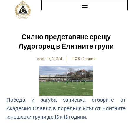
Skip
to
content
Силно представяне срещу
Лудогорец в Елитните групи
март 17, 2024
ПФК Славия
Победа и загуба записаха отборите от
Академия Славия в поредния кръг от Елитните
юношески групи до 15 и 16 години.