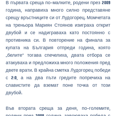
В първата среща по-малките, родени през 2009
година, направиха много силно представяне
срещу връстниците си от Лудогорец. Момчетата
на треньора Мариян Стоянов изиграха открит
двубой и се надиграваха като постоянно с
противника си. В повторение на финала за
купата на България отпреди година, която
„белите“ тогава спечелиха, двата отбора се
атакуваха и предложиха много положения пред
двете врати. В крайна сметка Лудогорец победи
с 2:0, а на два пъти гредите попречиха на
славистите да вземат поне точка от този
двубой.
Във втората среща за деня, по-големите,
родени през 2008 година, завоюваха победа с