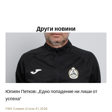
Други новини
Юлиян Петков: „Едно попадение ни лиши от
успеха“
ПФК Славия
юли 31, 2026