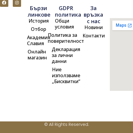
F
I
a
n
Бързи
GDPR
За
c
s
e
t
линкове
политика
връзка
b
a
История
Общи
с нас
o
g
o
r
условия
Новини
Отбор
k
a
m
Политика за
Контакти
Академия
поверителност
Славия
Декларация
Онлайн
за лични
магазин
данни
Ние
използваме
„Бисквитки“
© All Rights Reserved.