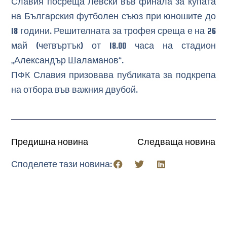
Славия посреща Левски във финала за купата
на Българския футболен съюз при юношите до
18 години. Решителната за трофея среща е на 26
май (четвъртък) от 18.00 часа на стадион
„Александър Шаламанов“.
ПФК Славия призовава публиката за подкрепа
на отбора във важния двубой.
Предишна новина
Следваща новина
Споделете тази новина: