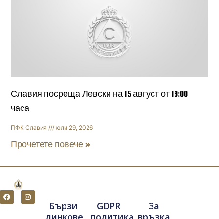
Славия посреща Левски на 15 август от 19:00
часа
ПФК Славия
юли 29, 2026
Прочетете повече »
F
I
a
n
Бързи
GDPR
За
c
s
e
t
линкове
политика
връзка