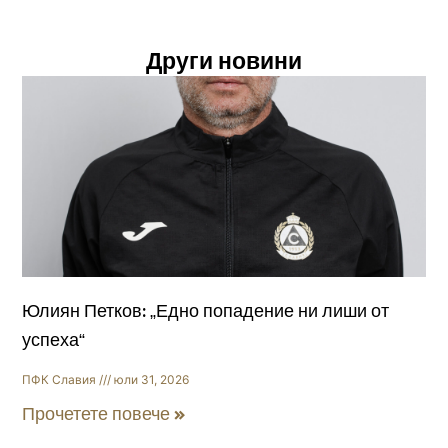
Други новини
Юлиян Петков: „Едно попадение ни лиши от
успеха“
ПФК Славия
юли 31, 2026
Прочетете повече »