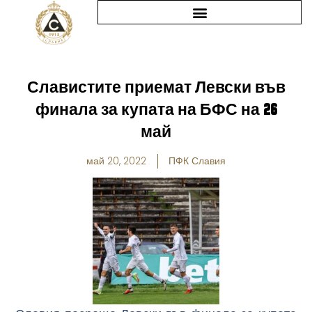
Skip
to
content
Славистите приемат Левски във
финала за купата на БФС на 26
май
май 20, 2022
ПФК Славия