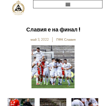
Skip
to
content
Славия е на финал !
май 3, 2022
ПФК Славия