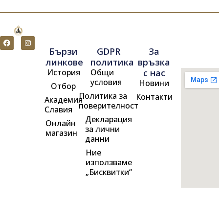
F
I
a
n
Бързи
GDPR
За
c
s
e
t
линкове
политика
връзка
b
a
История
Общи
с нас
o
g
o
r
условия
Новини
Отбор
k
a
m
Политика за
Контакти
Академия
поверителност
Славия
Декларация
Онлайн
за лични
магазин
данни
Ние
използваме
„Бисквитки“