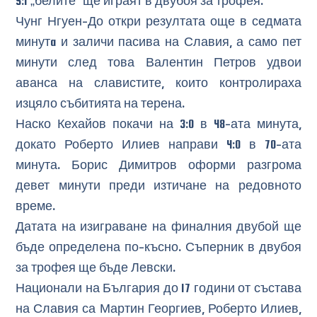
5:1 „белите“ ще играят в двубоя за трофея.
Чунг Нгуен-До откри резултата още в седмата
минутa и заличи пасива на Славия, а само пет
минути след това Валентин Петров удвои
аванса на славистите, които контролираха
изцяло събитията на терена.
Наско Кехайов покачи на 3:0 в 48-ата минута,
докато Роберто Илиев направи 4:0 в 70-ата
минута. Борис Димитров оформи разгрома
девет минути преди изтичане на редовното
време.
Датата на изиграване на финалния двубой ще
бъде определена по-късно. Съперник в двубоя
за трофея ще бъде Левски.
Национали на България до 17 години от състава
на Славия са Мартин Георгиев, Роберто Илиев,