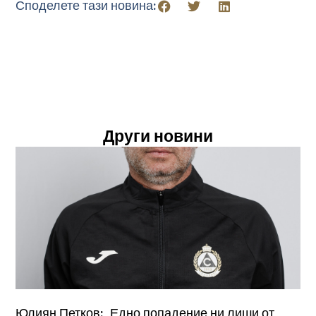
Споделете тази новина:
Други новини
Юлиян Петков: „Едно попадение ни лиши от