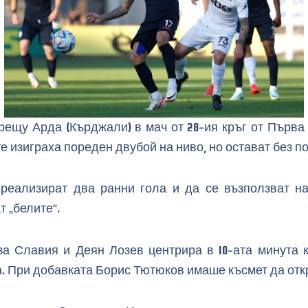
 срещу Арда (Кърджали) в мач от 28-ия кръг от Първа
 изиграха пореден двубой на ниво, но остават без п
реализират два ранни гола и да се възползват на
 „белите“.
а Славия и Деян Лозев центрира в 10-ата минута 
. При добавката Борис Тютюков имаше късмет да отк