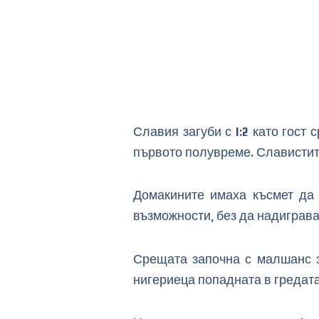
Славия загуби с 1:2 като гост
първото полувреме. Славистите
Домакините имаха късмет да 
възможности, без да надиграват
Срещата започна с малшанс з
нигериеца попадната в гредата