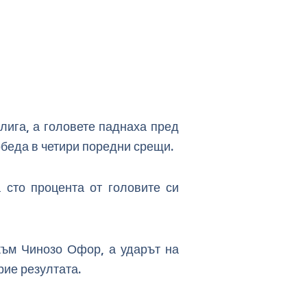
 лига, а головете паднаха пред
обеда в четири поредни срещи.
 сто процента от головите си
към Чинозо Офор, а ударът на
рие резултата.