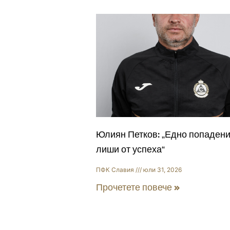
Юлиян Петков: „Едно попадени
лиши от успеха“
ПФК Славия
юли 31, 2026
Прочетете повече »