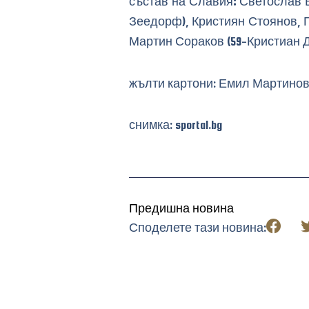
състав на Славия
:
Светослав В
Зеедорф), Кристиян Стоянов, Г
Мартин Сораков (59-Кристиан 
жълти картони: Емил Мартинов
снимка: sportal.bg
Предишна новина
Споделете тази новина: