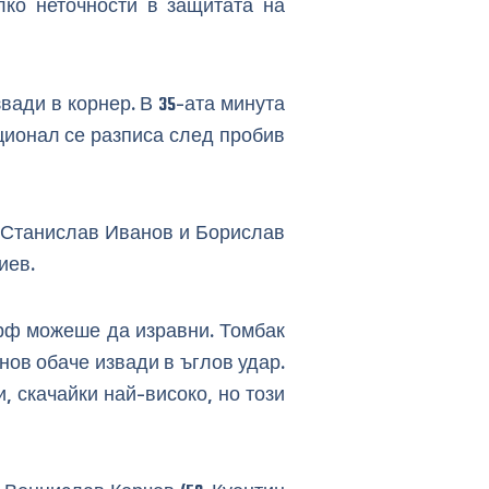
лко неточности в защитата на
вади в корнер. В 35-ата минута
ционал се разписа след пробив
а Станислав Иванов и Борислав
иев.
орф можеше да изравни. Томбак
нов обаче извади в ъглов удар.
 скачайки най-високо, но този