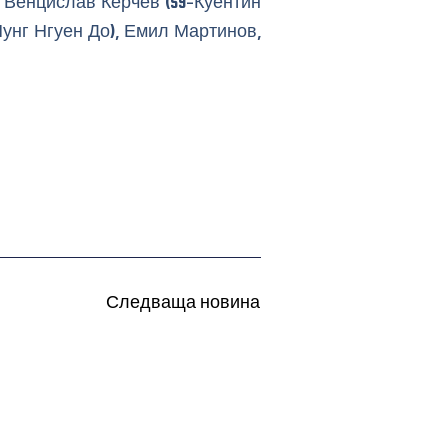
 Венцислав Керчев (59-Куентин
Чунг Нгуен До), Емил Мартинов,
Следваща новина