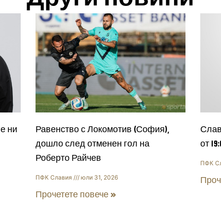
е ни
Равенство с Локомотив (София),
Слав
дошло след отменен гол на
от 19
Роберто Райчев
ПФК С
ПФК Славия
юли 31, 2026
Проч
Прочетете повече »