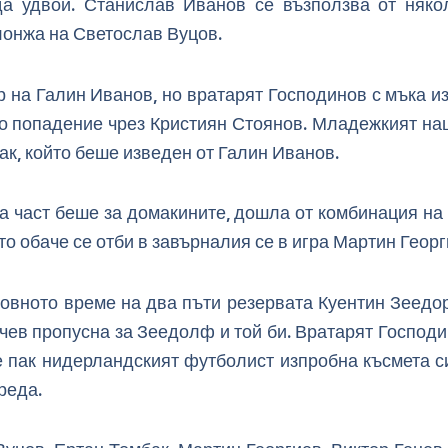
а удвои. Станислав Иванов се възползва от няко
плонжа на Светослав Вуцов.
 на Галин Иванов, но вратарят Господинов с мъка из
о попадение чрез Кристиян Стоянов. Младежкият на
ак, който беше изведен от Галин Иванов.
а част беше за домакините, дошла от комбинация н
то обаче се отби в завърналия се в игра Мартин Георг
довното време на два пъти резервата Куентин Зеед
чев пропусна за Зеедолф и той би. Вратарят Господи
пак нидерландският футболист изпробна късмета си,
реда.