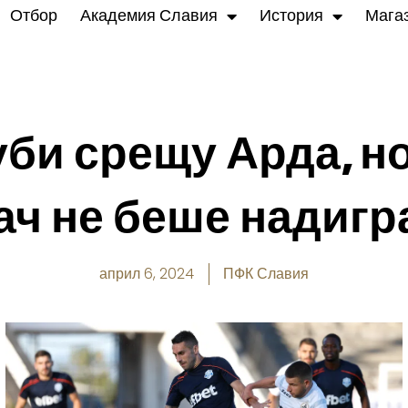
Отбор
Академия Славия
История
Мага
уби срещу Арда, но
ач не беше надигр
април 6, 2024
ПФК Славия