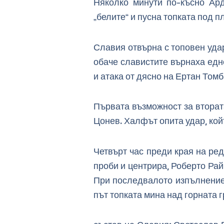
Няколко минути по-късно Ард
„белите“ и пусна топката под 
Славия отвърна с топовен удар
обаче славистите върнаха едн
и атака от дясно на Ертан Томб
Първата възможност за вторат
Цонев. Халфът опита удар, кой
Четвърт час преди края на ре
проби и центрира, Роберто Рай
При последвалото изпълнение 
път топката мина над горната г