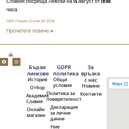
Славия посреща Левски на 15 август от 19:00
часа
ПФК Славия
юли 29, 2026
Прочетете повече »
F
I
a
n
Бързи
GDPR
За
c
s
e
t
линкове
политика
връзка
b
a
История
Общи
с нас
o
g
o
r
условия
Новини
Отбор
k
a
m
Политика за
Контакти
Академия
поверителност
Славия
Декларация
Онлайн
за лични
магазин
данни
Ние