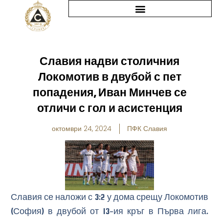
Skip
to
content
Славия надви столичния
Локомотив в двубой с пет
попадения, Иван Минчев се
отличи с гол и асистенция
октомври 24, 2024
ПФК Славия
Славия се наложи с 3:2 у дома срещу Локомотив
(София) в двубой от 13-ия кръг в Първа лига.