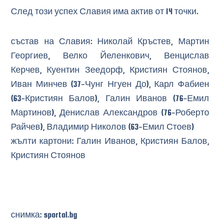
След този успех Славия има актив от 14 точки.
състав на Славия: Николай Кръстев, Мартин
Георгиев, Велко Йеленкович, Венцислав
Керчев, Куентин Зеедорф, Кристиян Стоянов,
Иван Минчев (37-Чунг Нгуен До), Карл Фабиен
(63-Кристиян Балов), Галин Иванов (76-Емил
Мартинов), Денислав Александров (76-Роберто
Райчев), Владимир Николов (63-Емил Стоев)
жълти картони: Галин Иванов, Кристиян Балов,
Кристиян Стоянов
снимка: sportal.bg