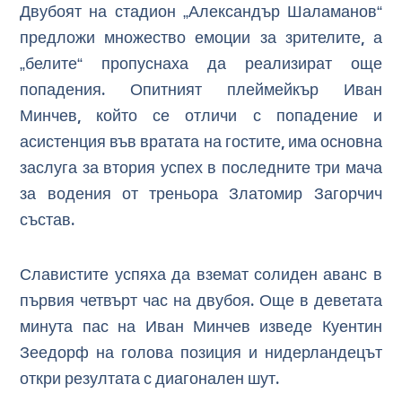
Двубоят на стадион „Александър Шаламанов“
предложи множество емоции за зрителите, а
„белите“ пропуснаха да реализират още
попадения. Опитният плеймейкър Иван
Минчев, който се отличи с попадение и
асистенция във вратата на гостите, има основна
заслуга за втория успех в последните три мача
за водения от треньора Златомир Загорчич
състав.
Славистите успяха да вземат солиден аванс в
първия четвърт час на двубоя. Още в деветата
минута пас на Иван Минчев изведе Куентин
Зеедорф на голова позиция и нидерландецът
откри резултата с диагонален шут.