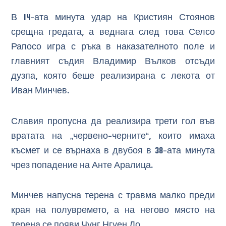
В 14-ата минута удар на Кристиян Стоянов
срещна гредата, а веднага след това Селсо
Рапосо игра с ръка в наказателното поле и
главният съдия Владимир Вълков отсъди
дузпа, която беше реализирана с лекота от
Иван Минчев.
Славия пропусна да реализира трети гол във
вратата на „червено-черните“, които имаха
късмет и се върнаха в двубоя в 38-ата минута
чрез попадение на Анте Аралица.
Минчев напусна терена с травма малко преди
края на полувремето, а на негово място на
терена се появи Чунг Нгуен До.