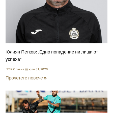
Юлиян Петков: „Едно попадение ни лиши от
успеха“
ПФК Славия
юли 31, 2026
Прочетете повече »