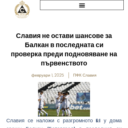
Skip
to
content
Славия не остави шансове за
Балкан в последната си
проверка преди подновяване на
първенството
февруари 1, 2025
ПФК Славия
Славия се наложи с разгромното 6:1 у дома