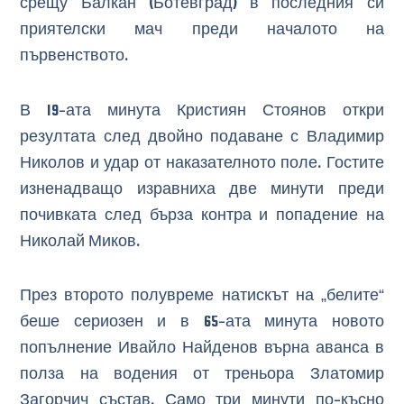
срещу Балкан (Ботевград) в последния си
приятелски мач преди началото на
първенството.
В 19-ата минута Кристиян Стоянов откри
резултата след двойно подаване с Владимир
Николов и удар от наказателното поле. Гостите
изненадващо изравниха две минути преди
почивката след бърза контра и попадение на
Николай Миков.
През второто полувреме натискът на „белите“
беше сериозен и в 65-ата минута новото
попълнение Ивайло Найденов върна аванса в
полза на водения от треньора Златомир
Загорчич състав. Само три минути по-късно