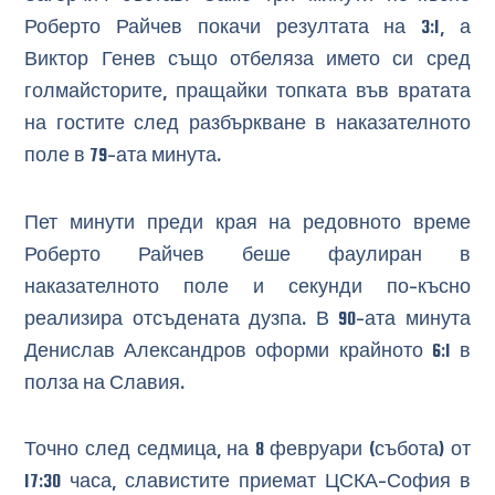
Роберто Райчев покачи резултата на 3:1, а
Виктор Генев също отбеляза името си сред
голмайсторите, пращайки топката във вратата
на гостите след разбъркване в наказателното
поле в 79-ата минута.
Пет минути преди края на редовното време
Роберто Райчев беше фаулиран в
наказателното поле и секунди по-късно
реализира отсъдената дузпа. В 90-ата минута
Денислав Александров оформи крайното 6:1 в
полза на Славия.
Точно след седмица, на 8 февруари (събота) от
17:30 часа, славистите приемат ЦСКА-София в