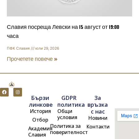
Славия посреща Левски на 15 август от 19:00
часа
ПФК Славия
юли 29, 2026
Прочетете повече »
F
I
a
n
Бързи
GDPR
За
c
s
e
t
линкове
политика
връзка
b
a
История
Общи
с нас
o
g
o
r
условия
Новини
Отбор
k
a
m
Политика за
Контакти
Академия
поверителност
Славия