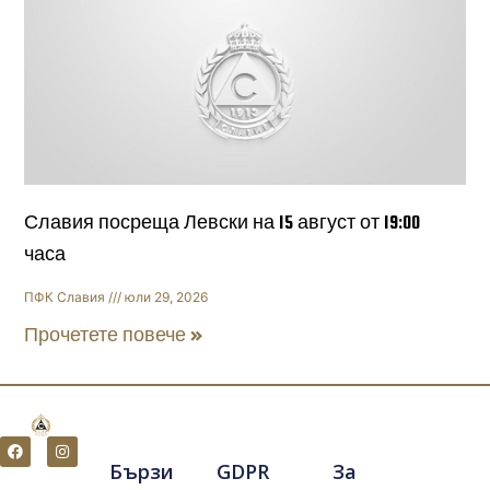
Славия посреща Левски на 15 август от 19:00
часа
ПФК Славия
юли 29, 2026
Прочетете повече »
F
I
a
n
Бързи
GDPR
За
c
s
e
t