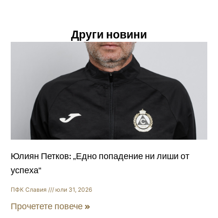
Други новини
Юлиян Петков: „Едно попадение ни лиши от
успеха“
ПФК Славия
юли 31, 2026
Прочетете повече »