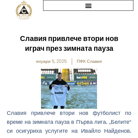
Skip
to
content
Славия привлече втори нов
играч през зимната пауза
януари 5, 2025
ПФК Славия
Славия привлече втори нов футболист по
време на зимната пауза в Първа лига. „Белите“
си осигуриха услугите на Ивайло Найденов.