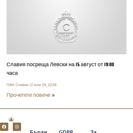
Славия посреща Левски на 15 август от 19:00
часа
ПФК Славия
юли 29, 2026
Прочетете повече »
F
I
a
n
Бързи
GDPR
За
c
s