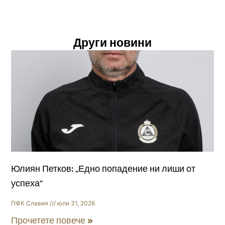
Други новини
Юлиян Петков: „Едно попадение ни лиши от
успеха“
ПФК Славия
юли 31, 2026
Прочетете повече »