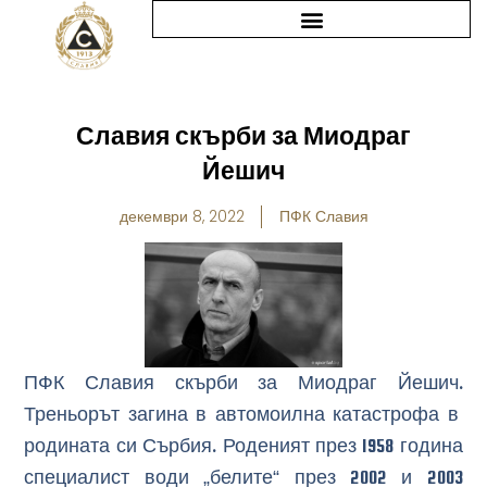
Skip
to
content
Славия скърби за Миодраг
Йешич
декември 8, 2022
ПФК Славия
ПФК Славия скърби за Миодраг Йешич.
Треньорът загина в автомоилна катастрофа в
родината си Сърбия. Роденият през 1958 година
специалист води „белите“ през 2002 и 2003