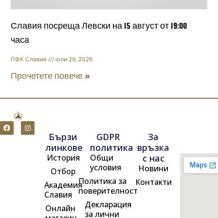
Славия посреща Левски на 15 август от 19:00
часа
ПФК Славия
юли 29, 2026
Прочетете повече »
F
I
a
n
Бързи
GDPR
За
c
s
e
t
линкове
политика
връзка
b
a
История
Общи
с нас
o
g
o
r
условия
Новини
Отбор
k
a
m
Политика за
Контакти
Академия
поверителност
Славия
Декларация
Онлайн
за лични