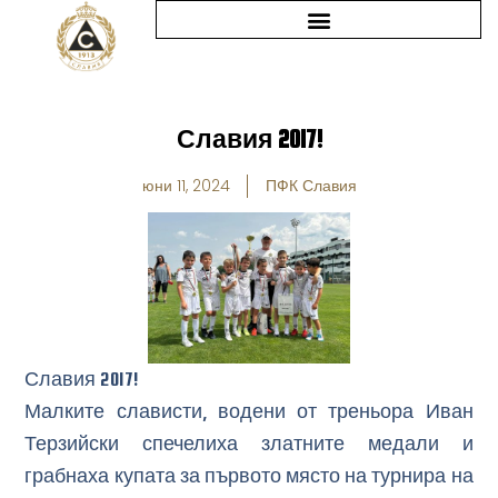
Skip
to
content
Славия 2017!
юни 11, 2024
ПФК Славия
Славия 2017!
Малките слависти, водени от треньора Иван
Терзийски спечелиха златните медали и
грабнаха купата за първото място на турнира на