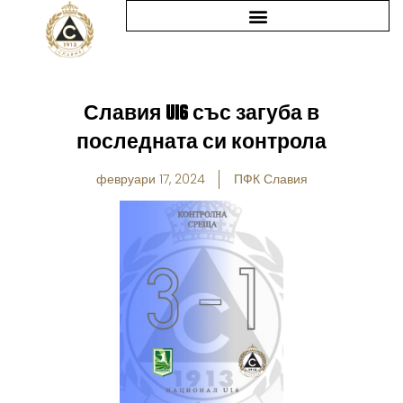
Skip
to
content
Славия U16 със загуба в
последната си контрола
февруари 17, 2024
ПФК Славия