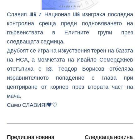
Славия U16 и Национал U16 изиграха последна
контролна среща преди подновяването на
първенствата в Елитните групи през
следващата седмица.
Двубоят се игра на изкуствения терен на базата
на НСА, а момчетата на Ивайло Семерджиев
отстъпиха с 1:3. Теодор Борисов отбеляза
изравнителното попадение с глава при
центриране от корнер през втората част на
мача.
Само СЛАВИЯ!🖤🤍
Предишна новина
Следваща новина