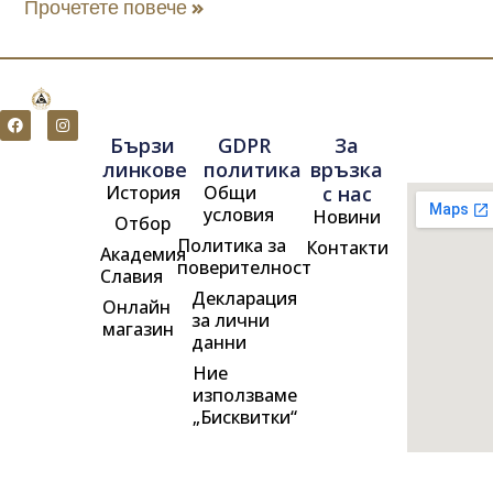
Прочетете повече »
F
I
a
n
Бързи
GDPR
За
c
s
e
t
линкове
политика
връзка
b
a
История
Общи
с нас
o
g
o
r
условия
Новини
Отбор
k
a
m
Политика за
Контакти
Академия
поверителност
Славия
Декларация
Онлайн
за лични
магазин
данни
Ние
използваме
„Бисквитки“