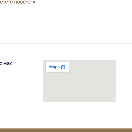
етете повече »
с нас