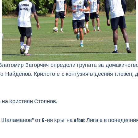
латомир Загорчич определи групата за домакинство
о Найденов. Крилото е с контузия в десния глезен, 
 на Кристиян Стоянов.
ламанов“ от 6-ия кръг на efbet Лига е в понеделник, 2