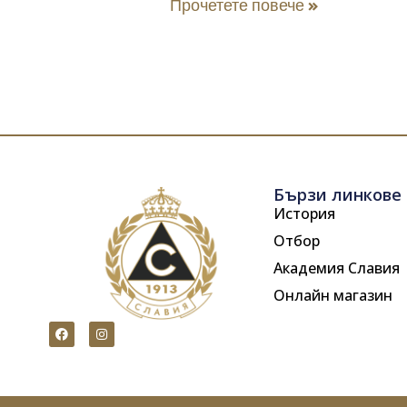
Прочетете повече »
Бързи линкове
История
Отбор
Академия Славия
Онлайн магазин
F
I
a
n
c
s
e
t
b
a
o
g
o
r