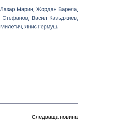
 Лазар Марин, Жордан Варела,
н Стефанов, Васил Казъджиев,
 Милетич, Янис Гермуш.
Следваща новина