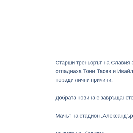
Старши треньорът на Славия З
отпаднаха Тони Тасев и Ивайл
поради лични причини.
Добрата новина е завръщането
Мачът на стадион „Александър Ша