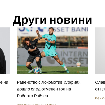
Други новини
е ни
Равенство с Локомотив (София),
Слав
дошло след отменен гол на
от 19
Роберто Райчев
ПФК С