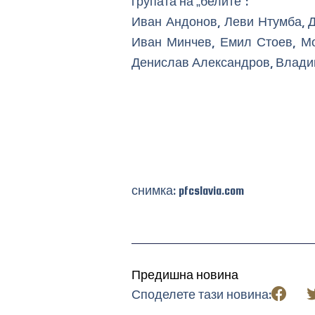
групата на „белите“:
Иван Андонов, Леви Нтумба, 
Иван Минчев, Емил Стоев, Мо
Денислав Александров, Владим
снимка: pfcslavia.com
Предишна новина
Споделете тази новина: